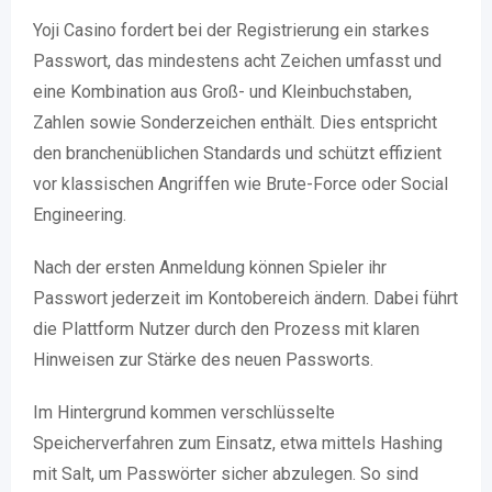
Yoji Casino fordert bei der Registrierung ein starkes
Passwort, das mindestens acht Zeichen umfasst und
eine Kombination aus Groß- und Kleinbuchstaben,
Zahlen sowie Sonderzeichen enthält. Dies entspricht
den branchenüblichen Standards und schützt effizient
vor klassischen Angriffen wie Brute-Force oder Social
Engineering.
Nach der ersten Anmeldung können Spieler ihr
Passwort jederzeit im Kontobereich ändern. Dabei führt
die Plattform Nutzer durch den Prozess mit klaren
Hinweisen zur Stärke des neuen Passworts.
Im Hintergrund kommen verschlüsselte
Speicherverfahren zum Einsatz, etwa mittels Hashing
mit Salt, um Passwörter sicher abzulegen. So sind