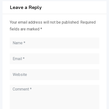
Leave a Reply
Your email address will not be published.
Required
fields are marked
*