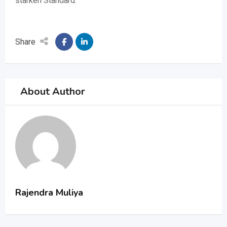
starken Standard.
Share
About Author
Rajendra Muliya