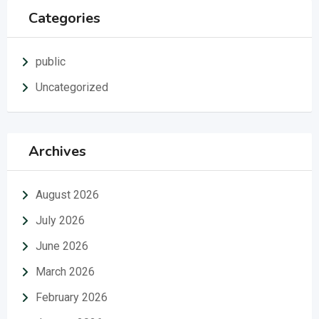
Categories
public
Uncategorized
Archives
August 2026
July 2026
June 2026
March 2026
February 2026