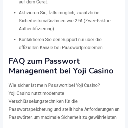
auf dem Gerät.
Aktivieren Sie, falls möglich, zusätzliche
Sicherheitsmaßnahmen wie 2FA (Zwei-Faktor-
Authentifizierung).
Kontaktieren Sie den Support nur über die
offiziellen Kanäle bei Passwortproblemen.
FAQ zum Passwort
Management bei Yoji Casino
Wie sicher ist mein Passwort bei Yoji Casino?
Yoji Casino nutzt modernste
Verschlüsselungstechniken für die
Passwortspeicherung und stellt hohe Anforderungen an
Passwörter, um maximale Sicherheit zu gewährleisten.