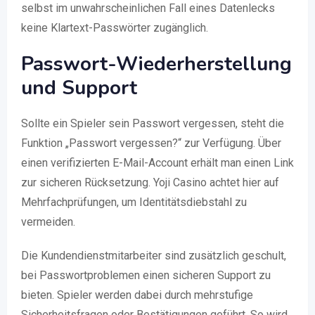
selbst im unwahrscheinlichen Fall eines Datenlecks
keine Klartext-Passwörter zugänglich.
Passwort-Wiederherstellung
und Support
Sollte ein Spieler sein Passwort vergessen, steht die
Funktion „Passwort vergessen?“ zur Verfügung. Über
einen verifizierten E-Mail-Account erhält man einen Link
zur sicheren Rücksetzung. Yoji Casino achtet hier auf
Mehrfachprüfungen, um Identitätsdiebstahl zu
vermeiden.
Die Kundendienstmitarbeiter sind zusätzlich geschult,
bei Passwortproblemen einen sicheren Support zu
bieten. Spieler werden dabei durch mehrstufige
Sicherheitsfragen oder Bestätigungen geführt. So wird