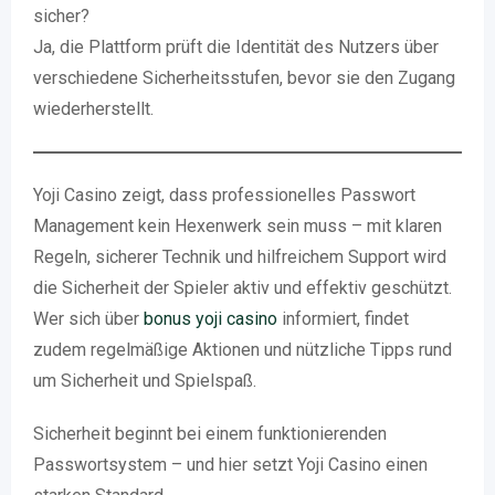
sicher?
Ja, die Plattform prüft die Identität des Nutzers über
verschiedene Sicherheitsstufen, bevor sie den Zugang
wiederherstellt.
Yoji Casino zeigt, dass professionelles Passwort
Management kein Hexenwerk sein muss – mit klaren
Regeln, sicherer Technik und hilfreichem Support wird
die Sicherheit der Spieler aktiv und effektiv geschützt.
Wer sich über
bonus yoji casino
informiert, findet
zudem regelmäßige Aktionen und nützliche Tipps rund
um Sicherheit und Spielspaß.
Sicherheit beginnt bei einem funktionierenden
Passwortsystem – und hier setzt Yoji Casino einen