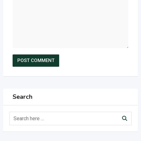
Search