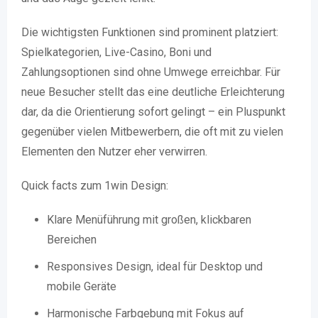
Die wichtigsten Funktionen sind prominent platziert:
Spielkategorien, Live-Casino, Boni und
Zahlungsoptionen sind ohne Umwege erreichbar. Für
neue Besucher stellt das eine deutliche Erleichterung
dar, da die Orientierung sofort gelingt – ein Pluspunkt
gegenüber vielen Mitbewerbern, die oft mit zu vielen
Elementen den Nutzer eher verwirren.
Quick facts zum 1win Design:
Klare Menüführung mit großen, klickbaren
Bereichen
Responsives Design, ideal für Desktop und
mobile Geräte
Harmonische Farbgebung mit Fokus auf