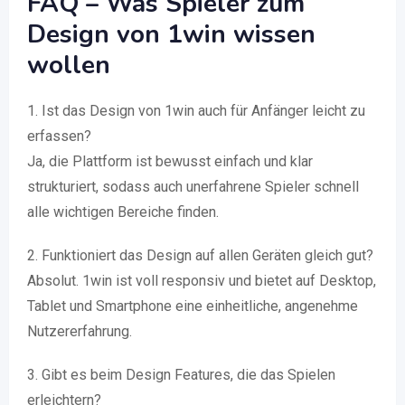
FAQ – Was Spieler zum
Design von 1win wissen
wollen
1. Ist das Design von 1win auch für Anfänger leicht zu
erfassen?
Ja, die Plattform ist bewusst einfach und klar
strukturiert, sodass auch unerfahrene Spieler schnell
alle wichtigen Bereiche finden.
2. Funktioniert das Design auf allen Geräten gleich gut?
Absolut. 1win ist voll responsiv und bietet auf Desktop,
Tablet und Smartphone eine einheitliche, angenehme
Nutzererfahrung.
3. Gibt es beim Design Features, die das Spielen
erleichtern?