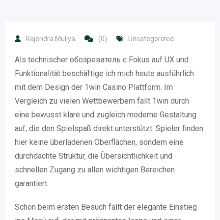
Rajendra Muliya
(0)
Uncategorized
Als technischer обозреватель с Fokus auf UX und
Funktionalität beschäftige ich mich heute ausführlich
mit dem Design der 1win Casino Plattform. Im
Vergleich zu vielen Wettbewerbern fällt 1win durch
eine bewusst klare und zugleich moderne Gestaltung
auf, die den Spielspaß direkt unterstützt. Spieler finden
hier keine überladenen Oberflächen, sondern eine
durchdachte Struktur, die Übersichtlichkeit und
schnellen Zugang zu allen wichtigen Bereichen
garantiert.
Schon beim ersten Besuch fällt der elegante Einstieg