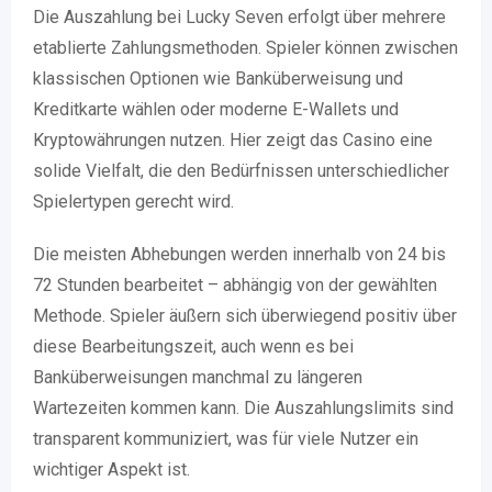
Die Auszahlung bei Lucky Seven erfolgt über mehrere
etablierte Zahlungsmethoden. Spieler können zwischen
klassischen Optionen wie Banküberweisung und
Kreditkarte wählen oder moderne E-Wallets und
Kryptowährungen nutzen. Hier zeigt das Casino eine
solide Vielfalt, die den Bedürfnissen unterschiedlicher
Spielertypen gerecht wird.
Die meisten Abhebungen werden innerhalb von 24 bis
72 Stunden bearbeitet – abhängig von der gewählten
Methode. Spieler äußern sich überwiegend positiv über
diese Bearbeitungszeit, auch wenn es bei
Banküberweisungen manchmal zu längeren
Wartezeiten kommen kann. Die Auszahlungslimits sind
transparent kommuniziert, was für viele Nutzer ein
wichtiger Aspekt ist.