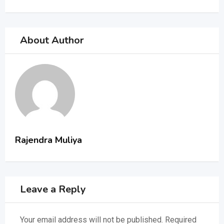
About Author
Rajendra Muliya
Leave a Reply
Your email address will not be published.
Required