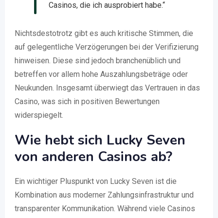
Casinos, die ich ausprobiert habe.“
Nichtsdestotrotz gibt es auch kritische Stimmen, die
auf gelegentliche Verzögerungen bei der Verifizierung
hinweisen. Diese sind jedoch branchenüblich und
betreffen vor allem hohe Auszahlungsbeträge oder
Neukunden. Insgesamt überwiegt das Vertrauen in das
Casino, was sich in positiven Bewertungen
widerspiegelt.
Wie hebt sich Lucky Seven
von anderen Casinos ab?
Ein wichtiger Pluspunkt von Lucky Seven ist die
Kombination aus moderner Zahlungsinfrastruktur und
transparenter Kommunikation. Während viele Casinos