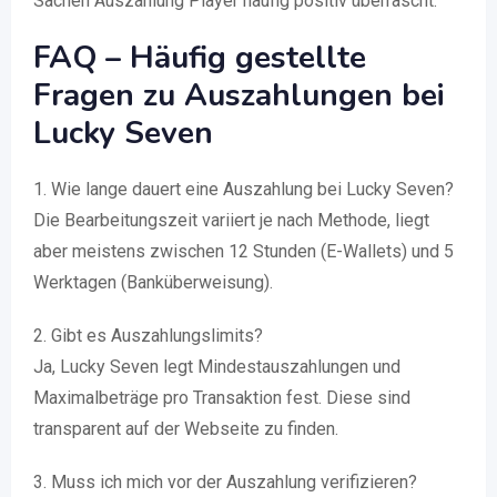
Sachen Auszahlung Player häufig positiv überrascht.
FAQ – Häufig gestellte
Fragen zu Auszahlungen bei
Lucky Seven
1. Wie lange dauert eine Auszahlung bei Lucky Seven?
Die Bearbeitungszeit variiert je nach Methode, liegt
aber meistens zwischen 12 Stunden (E-Wallets) und 5
Werktagen (Banküberweisung).
2. Gibt es Auszahlungslimits?
Ja, Lucky Seven legt Mindestauszahlungen und
Maximalbeträge pro Transaktion fest. Diese sind
transparent auf der Webseite zu finden.
3. Muss ich mich vor der Auszahlung verifizieren?