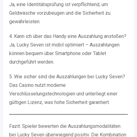
Ja, eine Identitätsprüfung ist verpflichtend, um
Geldwäsche vorzubeugen und die Sicherheit zu
gewährleisten.
4. Kann ich über das Handy eine Auszahlung anstoßen?
Ja, Lucky Seven ist mobil optimiert – Auszahlungen
können bequem über Smartphone oder Tablet
durchgeführt werden.
5. Wie sicher sind die Auszahlungen bei Lucky Seven?
Das Casino nutzt moderne
Verschlüsselungstechnologien und unterliegt einer
gültigen Lizenz, was hohe Sicherheit garantiert.
Fazit: Spieler bewerten die Auszahlungsmodalitäten
bei Lucky Seven überwiegend positiv. Die Kombination