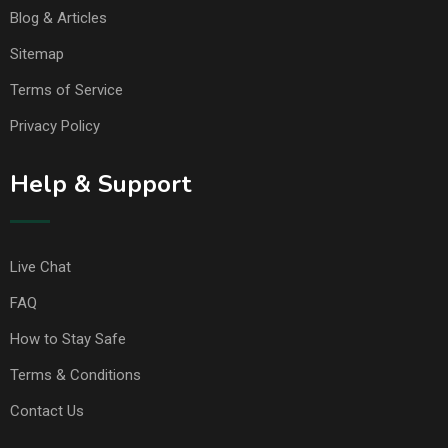
Blog & Articles
Sitemap
Terms of Service
Privacy Policy
Help & Support
Live Chat
FAQ
How to Stay Safe
Terms & Conditions
Contact Us