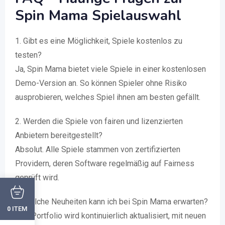
Spin Mama Spielauswahl
1. Gibt es eine Möglichkeit, Spiele kostenlos zu
testen?
Ja, Spin Mama bietet viele Spiele in einer kostenlosen
Demo-Version an. So können Spieler ohne Risiko
ausprobieren, welches Spiel ihnen am besten gefällt.
2. Werden die Spiele von fairen und lizenzierten
Anbietern bereitgestellt?
Absolut. Alle Spiele stammen von zertifizierten
Providern, deren Software regelmäßig auf Fairness
geprüft wird.
3. Welche Neuheiten kann ich bei Spin Mama erwarten?
ITEM
0
Das Portfolio wird kontinuierlich aktualisiert, mit neuen