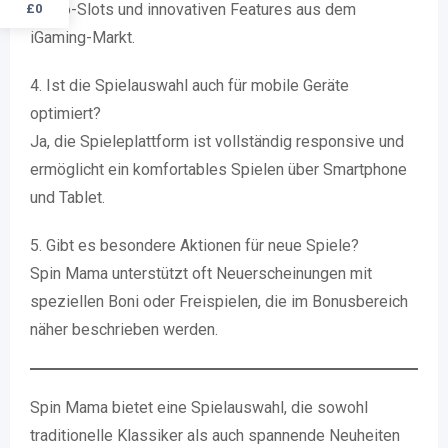
Video-Slots und innovativen Features aus dem
£0
iGaming-Markt.
4. Ist die Spielauswahl auch für mobile Geräte
optimiert?
Ja, die Spieleplattform ist vollständig responsive und
ermöglicht ein komfortables Spielen über Smartphone
und Tablet.
5. Gibt es besondere Aktionen für neue Spiele?
Spin Mama unterstützt oft Neuerscheinungen mit
speziellen Boni oder Freispielen, die im Bonusbereich
näher beschrieben werden.
Spin Mama bietet eine Spielauswahl, die sowohl
traditionelle Klassiker als auch spannende Neuheiten