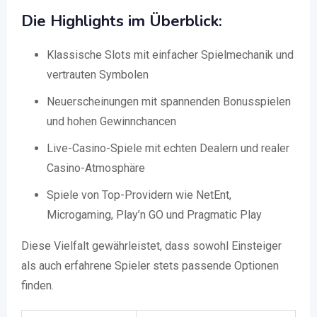
Die Highlights im Überblick:
Klassische Slots mit einfacher Spielmechanik und
vertrauten Symbolen
Neuerscheinungen mit spannenden Bonusspielen
und hohen Gewinnchancen
Live-Casino-Spiele mit echten Dealern und realer
Casino-Atmosphäre
Spiele von Top-Providern wie NetEnt,
Microgaming, Play’n GO und Pragmatic Play
Diese Vielfalt gewährleistet, dass sowohl Einsteiger
als auch erfahrene Spieler stets passende Optionen
finden.