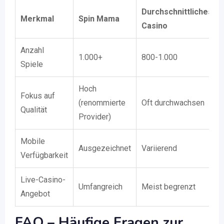
Durchschnittliches
Merkmal
Spin Mama
Casino
Anzahl
1.000+
800-1.000
Spiele
Hoch
Fokus auf
(renommierte
Oft durchwachsen
Qualität
Provider)
Mobile
Ausgezeichnet
Variierend
Verfügbarkeit
Live-Casino-
Umfangreich
Meist begrenzt
Angebot
FAQ – Häufige Fragen zur