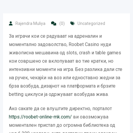
Rajendra Muliya
(0)
Uncategorized
За играчи кои се радуваат на адреналин и
моментално задоволство, Roobet Casino нуди
живописна мешавина од slots, crash и table games
кои совршено се вклопуваат во тие кратки, но
интензивни моменти на игра. Без разлика дали сте
на ручек, чекајќи на воз или едноставно жедни за
брза возбуда, дизајнот на платформата и брзите
betting циклуси ја одржуваат возбудаа жива.
Ако сакате да се впуштите директно, порталот
https://roobet-online-mk.com/
ви овозможува
моментален пристап до огромна библиотека од