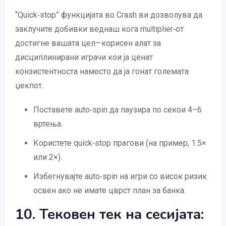
“Quick‑stop” функцијата во Crash ви дозволува да
заклучите добивки веднаш кога multiplier‑от
достигне вашата цел—корисен алат за
дисциплинирани играчи кои ја ценат
конзистентноста наместо да ја гонат големата
џекпот.
Поставете auto‑spin да паузира по секои 4–6
вртења.
Користете quick‑stop прагови (на пример, 1.5×
или 2×).
Избегнувајте auto‑spin на игри со висок ризик
освен ако не имате цврст план за банка.
10. Тековен тек на сесијата: