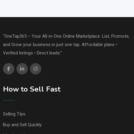
“OneTap365 – Your All-in-One Online Marketplace. List, Promote,
and Grow your business in just one tap. Affordable plans •
Verified listings • Direct leads.”
How to Sell Fast
Selling TIps
Buy and Sell Quickly