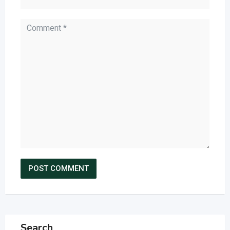
Search