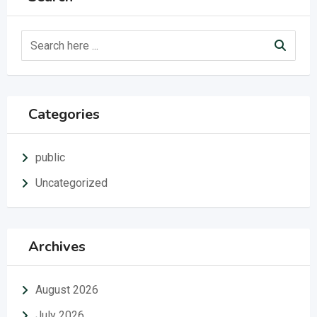
Categories
public
Uncategorized
Archives
August 2026
July 2026