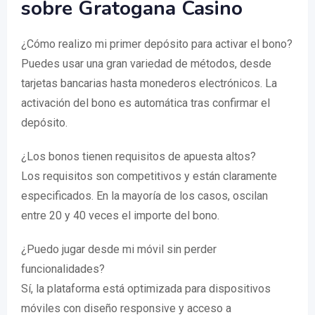
sobre Gratogana Casino
¿Cómo realizo mi primer depósito para activar el bono?
Puedes usar una gran variedad de métodos, desde
tarjetas bancarias hasta monederos electrónicos. La
activación del bono es automática tras confirmar el
depósito.
¿Los bonos tienen requisitos de apuesta altos?
Los requisitos son competitivos y están claramente
especificados. En la mayoría de los casos, oscilan
entre 20 y 40 veces el importe del bono.
¿Puedo jugar desde mi móvil sin perder
funcionalidades?
Sí, la plataforma está optimizada para dispositivos
móviles con diseño responsive y acceso a