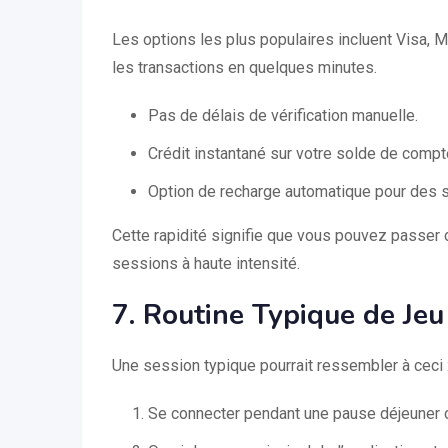
Les options les plus populaires incluent Visa, 
les transactions en quelques minutes.
Pas de délais de vérification manuelle.
Crédit instantané sur votre solde de compt
Option de recharge automatique pour des s
Cette rapidité signifie que vous pouvez passer 
sessions à haute intensité.
7. Routine Typique de Jeu
Une session typique pourrait ressembler à ceci 
Se connecter pendant une pause déjeuner 