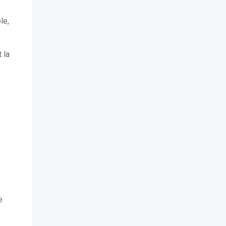
le,
 la
e