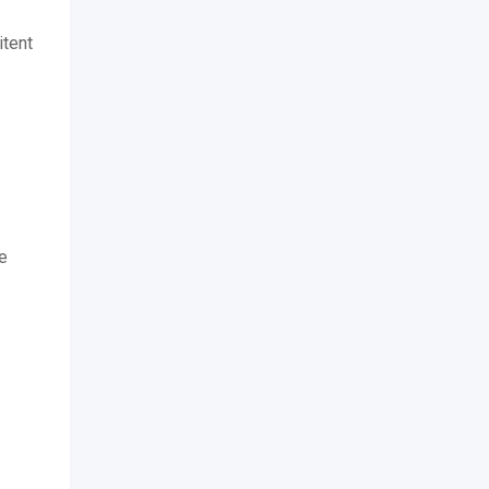
itent
e