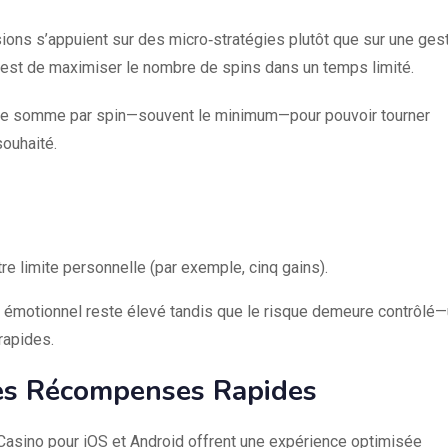
ions s’appuient sur des micro‑stratégies plutôt que sur une ges
pal est de maximiser le nombre de spins dans un temps limité.
tite somme par spin—souvent le minimum—pour pouvoir tourner
souhaité.
tre limite personnelle (par exemple, cinq gains).
ct émotionnel reste élevé tandis que le risque demeure contrôlé
rapides.
des Récompenses Rapides
asino pour iOS et Android offrent une expérience optimisée