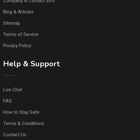
Company & Contact Info
Blog & Articles
Sitemap
Terms of Service
Privacy Policy
Help & Support
Live Chat
FAQ
How to Stay Safe
Terms & Conditions
Contact Us