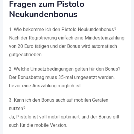
Fragen zum Pistolo
Neukundenbonus
1. Wie bekomme ich den Pistolo Neukundenbonus?
Nach der Registrierung einfach eine Mindesteinzahlung
von 20 Euro tätigen und der Bonus wird automatisch
gutgeschrieben.
2. Welche Umsatzbedingungen gelten für den Bonus?
Der Bonusbetrag muss 35-mal umgesetzt werden,
bevor eine Auszahlung möglich ist.
3. Kann ich den Bonus auch auf mobilen Geräten
nutzen?
Ja, Pistolo ist voll mobil optimiert, und der Bonus gilt
auch für die mobile Version.