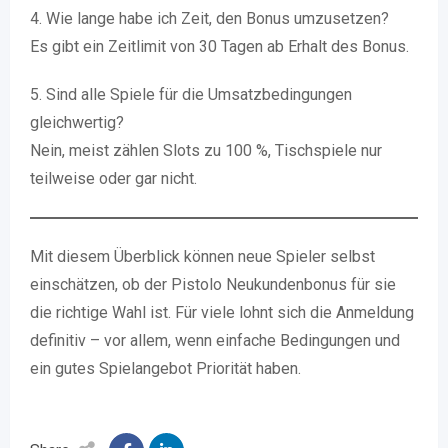
4. Wie lange habe ich Zeit, den Bonus umzusetzen?
Es gibt ein Zeitlimit von 30 Tagen ab Erhalt des Bonus.
5. Sind alle Spiele für die Umsatzbedingungen
gleichwertig?
Nein, meist zählen Slots zu 100 %, Tischspiele nur
teilweise oder gar nicht.
Mit diesem Überblick können neue Spieler selbst
einschätzen, ob der Pistolo Neukundenbonus für sie
die richtige Wahl ist. Für viele lohnt sich die Anmeldung
definitiv – vor allem, wenn einfache Bedingungen und
ein gutes Spielangebot Priorität haben.