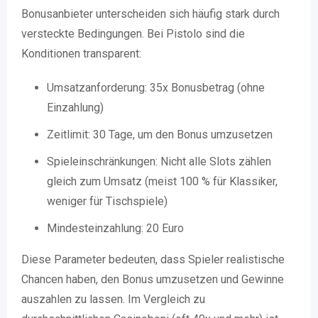
Bonusanbieter unterscheiden sich häufig stark durch
versteckte Bedingungen. Bei Pistolo sind die
Konditionen transparent:
Umsatzanforderung: 35x Bonusbetrag (ohne
Einzahlung)
Zeitlimit: 30 Tage, um den Bonus umzusetzen
Spieleinschränkungen: Nicht alle Slots zählen
gleich zum Umsatz (meist 100 % für Klassiker,
weniger für Tischspiele)
Mindesteinzahlung: 20 Euro
Diese Parameter bedeuten, dass Spieler realistische
Chancen haben, den Bonus umzusetzen und Gewinne
auszahlen zu lassen. Im Vergleich zu