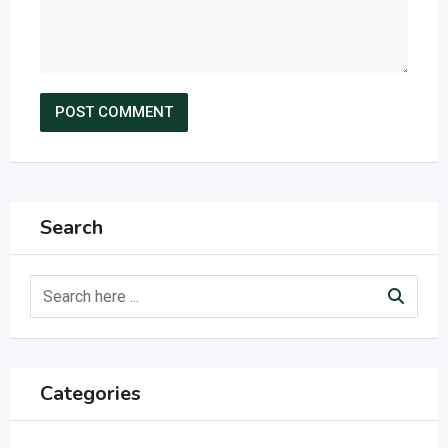
Search
Categories