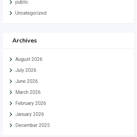
public
Uncategorized
Archives
August 2026
July 2026
June 2026
March 2026
February 2026
January 2026
December 2025