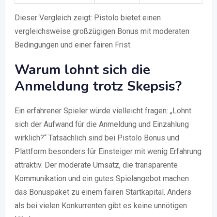
Dieser Vergleich zeigt: Pistolo bietet einen
vergleichsweise großzügigen Bonus mit moderaten
Bedingungen und einer fairen Frist.
Warum lohnt sich die
Anmeldung trotz Skepsis?
Ein erfahrener Spieler würde vielleicht fragen: „Lohnt
sich der Aufwand für die Anmeldung und Einzah­lung
wirklich?“ Tatsächlich sind bei Pistolo Bonus und
Plattform besonders für Einsteiger mit wenig Erfahrung
attraktiv. Der moderate Umsatz, die transparente
Kommunikation und ein gutes Spielangebot machen
das Bonuspaket zu einem fairen Startkapital. Anders
als bei vielen Konkurrenten gibt es keine unnötigen