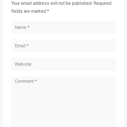
Your email address will not be published.
Required
fields are marked
*