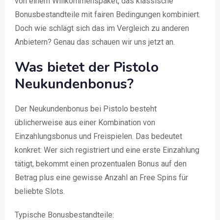
von einem Willkommenspaket, das klassische
Bonusbestandteile mit fairen Bedingungen kombiniert.
Doch wie schlägt sich das im Vergleich zu anderen
Anbietern? Genau das schauen wir uns jetzt an.
Was bietet der Pistolo
Neukundenbonus?
Der Neukundenbonus bei Pistolo besteht
üblicherweise aus einer Kombination von
Einzahlungsbonus und Freispielen. Das bedeutet
konkret: Wer sich registriert und eine erste Einzahlung
tätigt, bekommt einen prozentualen Bonus auf den
Betrag plus eine gewisse Anzahl an Free Spins für
beliebte Slots.
Typische Bonusbestandteile: