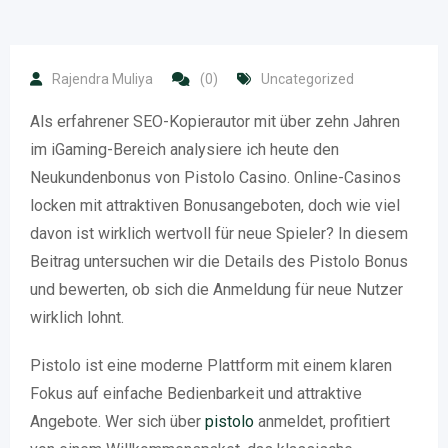
Rajendra Muliya
(0)
Uncategorized
Als erfahrener SEO-Kopierautor mit über zehn Jahren
im iGaming-Bereich analysiere ich heute den
Neukundenbonus von Pistolo Casino. Online-Casinos
locken mit attraktiven Bonusangeboten, doch wie viel
davon ist wirklich wertvoll für neue Spieler? In diesem
Beitrag untersuchen wir die Details des Pistolo Bonus
und bewerten, ob sich die Anmeldung für neue Nutzer
wirklich lohnt.
Pistolo ist eine moderne Plattform mit einem klaren
Fokus auf einfache Bedienbarkeit und attraktive
Angebote. Wer sich über
pistolo
anmeldet, profitiert