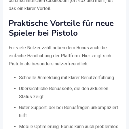
durchschnittlichen Casinoboni (oft 40x und mehr) ist
das ein klarer Vorteil.
Praktische Vorteile für neue
Spieler bei Pistolo
Für viele Nutzer zählt neben dem Bonus auch die
einfache Handhabung der Plattform. Hier zeigt sich
Pistolo als besonders nutzerfreundlich:
Schnelle Anmeldung mit klarer Benutzerführung
Übersichtliche Bonusseite, die den aktuellen
Status zeigt
Guter Support, der bei Bonusfragen unkompliziert
hilft
Mobile Optimierung: Bonus kann auch problemlos