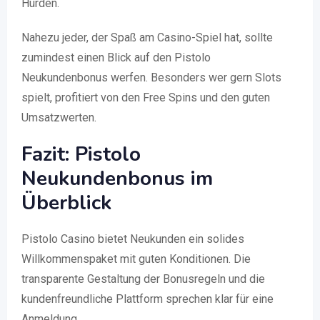
Hürden.
Nahezu jeder, der Spaß am Casino-Spiel hat, sollte
zumindest einen Blick auf den Pistolo
Neukundenbonus werfen. Besonders wer gern Slots
spielt, profitiert von den Free Spins und den guten
Umsatzwerten.
Fazit: Pistolo
Neukundenbonus im
Überblick
Pistolo Casino bietet Neukunden ein solides
Willkommenspaket mit guten Konditionen. Die
transparente Gestaltung der Bonusregeln und die
kundenfreundliche Plattform sprechen klar für eine
Anmeldung.