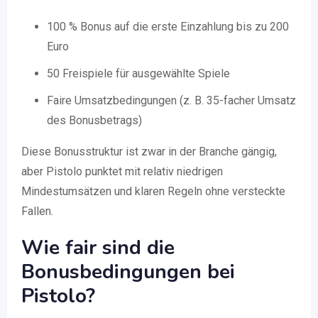
100 % Bonus auf die erste Einzahlung bis zu 200
Euro
50 Freispiele für ausgewählte Spiele
Faire Umsatzbedingungen (z. B. 35-facher Umsatz
des Bonusbetrags)
Diese Bonusstruktur ist zwar in der Branche gängig,
aber Pistolo punktet mit relativ niedrigen
Mindestumsätzen und klaren Regeln ohne versteckte
Fallen.
Wie fair sind die
Bonusbedingungen bei
Pistolo?