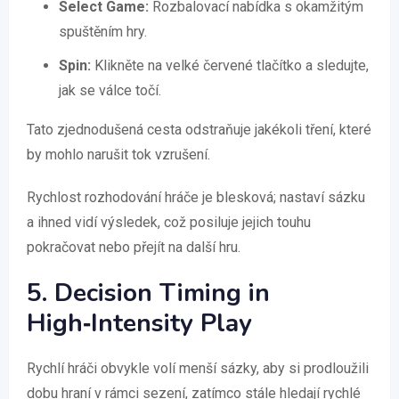
Select Game:
Rozbalovací nabídka s okamžitým
spuštěním hry.
Spin:
Klikněte na velké červené tlačítko a sledujte,
jak se válce točí.
Tato zjednodušená cesta odstraňuje jakékoli tření, které
by mohlo narušit tok vzrušení.
Rychlost rozhodování hráče je blesková; nastaví sázku
a ihned vidí výsledek, což posiluje jejich touhu
pokračovat nebo přejít na další hru.
5. Decision Timing in
High‑Intensity Play
Rychlí hráči obvykle volí menší sázky, aby si prodloužili
dobu hraní v rámci sezení, zatímco stále hledají rychlé