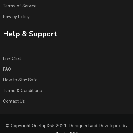
Terms of Service
Privacy Policy
Help & Support
Live Chat
FAQ
How to Stay Safe
Terms & Conditions
Contact Us
© Copyright Onetap365 2021. Designed and Developed by