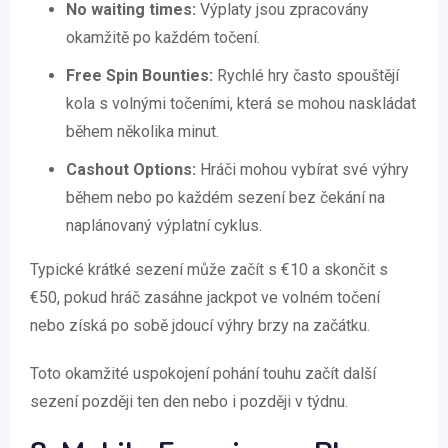
No waiting times:
Výplaty jsou zpracovány
okamžitě po každém točení.
Free Spin Bounties:
Rychlé hry často spouštějí
kola s volnými točeními, která se mohou naskládat
během několika minut.
Cashout Options:
Hráči mohou vybírat své výhry
během nebo po každém sezení bez čekání na
naplánovaný výplatní cyklus.
Typické krátké sezení může začít s €10 a skončit s
€50, pokud hráč zasáhne jackpot ve volném točení
nebo získá po sobě jdoucí výhry brzy na začátku.
Toto okamžité uspokojení pohání touhu začít další
sezení později ten den nebo i později v týdnu.