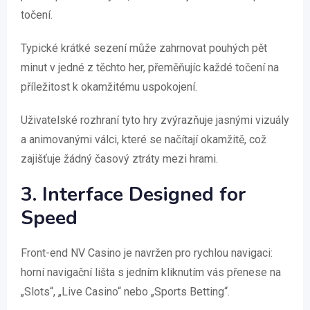
točení.
Typické krátké sezení může zahrnovat pouhých pět
minut v jedné z těchto her, přeměňujíc každé točení na
příležitost k okamžitému uspokojení.
Uživatelské rozhraní tyto hry zvýrazňuje jasnými vizuály
a animovanými válci, které se načítají okamžitě, což
zajišťuje žádný časový ztráty mezi hrami.
3. Interface Designed for
Speed
Front-end NV Casino je navržen pro rychlou navigaci:
horní navigační lišta s jedním kliknutím vás přenese na
„Slots“, „Live Casino“ nebo „Sports Betting“.