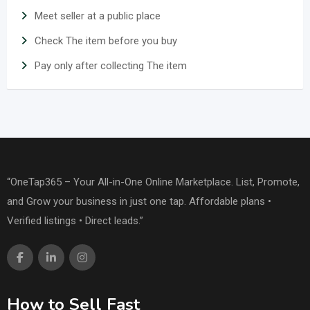
Meet seller at a public place
Check The item before you buy
Pay only after collecting The item
“OneTap365 – Your All-in-One Online Marketplace. List, Promote,
and Grow your business in just one tap. Affordable plans •
Verified listings • Direct leads.”
How to Sell Fast