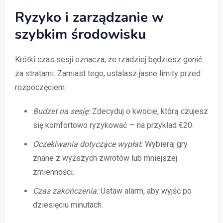
Ryzyko i zarządzanie w
szybkim środowisku
Krótki czas sesji oznacza, że rzadziej będziesz gonić
za stratami. Zamiast tego, ustalasz jasne limity przed
rozpoczęciem:
Budżet na sesję:
Zdecyduj o kwocie, którą czujesz
się komfortowo ryzykować — na przykład €20.
Oczekiwania dotyczące wypłat:
Wybieraj gry
znane z wyższych zwrotów lub mniejszej
zmienności.
Czas zakończenia:
Ustaw alarm, aby wyjść po
dziesięciu minutach.