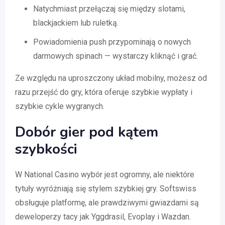
Natychmiast przełączaj się między slotami,
blackjackiem lub ruletką.
Powiadomienia push przypominają o nowych
darmowych spinach — wystarczy kliknąć i grać.
Ze względu na uproszczony układ mobilny, możesz od
razu przejść do gry, która oferuje szybkie wypłaty i
szybkie cykle wygranych.
Dobór gier pod kątem
szybkości
W National Casino wybór jest ogromny, ale niektóre
tytuły wyróżniają się stylem szybkiej gry. Softswiss
obsługuje platformę, ale prawdziwymi gwiazdami są
deweloperzy tacy jak Yggdrasil, Evoplay i Wazdan.