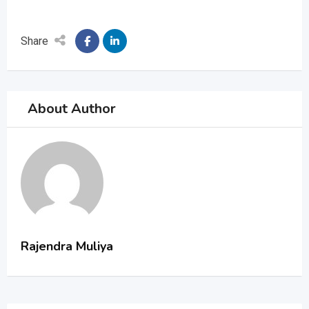
Share
About Author
Rajendra Muliya