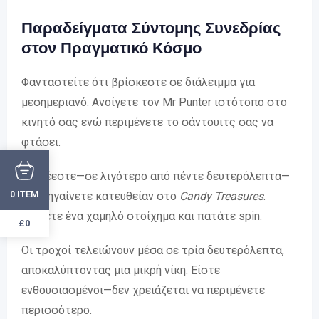
Παραδείγματα Σύντομης Συνεδρίας
στον Πραγματικό Κόσμο
Φανταστείτε ότι βρίσκεστε σε διάλειμμα για
μεσημεριανό. Ανοίγετε τον Mr Punter ιστότοπο στο
κινητό σας ενώ περιμένετε το σάντουιτς σας να
φτάσει.
Συνδέεστε—σε λιγότερο από πέντε δευτερόλεπτα—
ITEM
0
και πηγαίνετε κατευθείαν στο
Candy Treasures
.
Ορίζετε ένα χαμηλό στοίχημα και πατάτε spin.
£0
Οι τροχοί τελειώνουν μέσα σε τρία δευτερόλεπτα,
αποκαλύπτοντας μια μικρή νίκη. Είστε
ενθουσιασμένοι—δεν χρειάζεται να περιμένετε
περισσότερο.