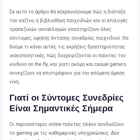
Σε αυτό το άρθρο θα εξερευνήσουμε πώς η διάταξη
του καζίνο, η βιβλιοθήκη παιχνιδιών και οι επιλογές
τραπεζικών συναλλαγών υποστηρίζουν όλες
σύντομες, υψηλής έντασης συνεδρίες παιχνιδιού. Θα
δούμε τι κάνει αυτές τις εκρήξεις δραστηριότητας
ικανοποιητικές, πώς διαχειρίζονται οι παίκτες τον
κίνδυνο on the fly, και γιατί ακόμη και casual gamers
συνεχίζουν να επιστρέφουν για την επόμενη άμεση
νίκη.
Γιατί οι Σύντομες Συνεδρίες
Είναι Σημαντικές Σήμερα
Οι περισσότεροι online παίκτες πλέον συνδυάζουν
το gaming με τις καθημερινές υποχρεώσεις. Δεν