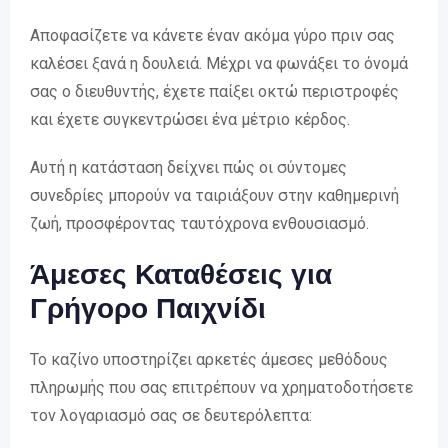
Αποφασίζετε να κάνετε έναν ακόμα γύρο πριν σας
καλέσει ξανά η δουλειά. Μέχρι να φωνάξει το όνομά
σας ο διευθυντής, έχετε παίξει οκτώ περιστροφές
και έχετε συγκεντρώσει ένα μέτριο κέρδος.
Αυτή η κατάσταση δείχνει πώς οι σύντομες
συνεδρίες μπορούν να ταιριάξουν στην καθημερινή
ζωή, προσφέροντας ταυτόχρονα ενθουσιασμό.
Άμεσες Καταθέσεις για
Γρήγορο Παιχνίδι
Το καζίνο υποστηρίζει αρκετές άμεσες μεθόδους
πληρωμής που σας επιτρέπουν να χρηματοδοτήσετε
τον λογαριασμό σας σε δευτερόλεπτα: