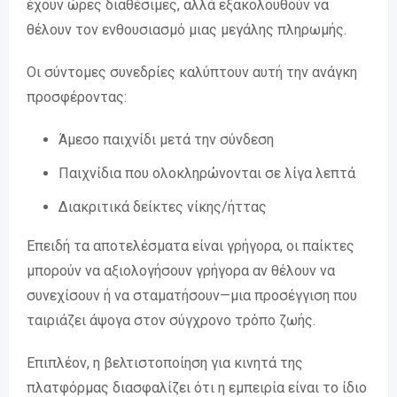
έχουν ώρες διαθέσιμες, αλλά εξακολουθούν να
θέλουν τον ενθουσιασμό μιας μεγάλης πληρωμής.
Οι σύντομες συνεδρίες καλύπτουν αυτή την ανάγκη
προσφέροντας:
Άμεσο παιχνίδι μετά την σύνδεση
Παιχνίδια που ολοκληρώνονται σε λίγα λεπτά
Διακριτικά δείκτες νίκης/ήττας
Επειδή τα αποτελέσματα είναι γρήγορα, οι παίκτες
μπορούν να αξιολογήσουν γρήγορα αν θέλουν να
συνεχίσουν ή να σταματήσουν—μια προσέγγιση που
ταιριάζει άψογα στον σύγχρονο τρόπο ζωής.
Επιπλέον, η βελτιστοποίηση για κινητά της
πλατφόρμας διασφαλίζει ότι η εμπειρία είναι το ίδιο