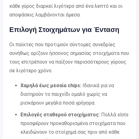
κάθε γύρος διαρκεί λιγότερο από ένα λεπτό και οι
αποφάσεις λαμβάνονται άμεσα.
Επιλογή Στοιχημάτων για Ένταση
Οι παίκτες που προτιμούν σύντομες συνεδρίες
συνήθως ορίζουν ήσσονος σημασίας στοιχήματα που
τους επιτρέπουν να παίξουν περισσότερους γύρους
σε λιγότερο χρόνο.
Χαμηλά έως μεσαία chips:
Ιδανικά για να
διατηρούν το παιχνίδι ομαλό χωρίς να
ρισκάρουν μεγάλα ποσά γρήγορα.
Επιλογές σταθερού στοιχήματος:
Πολλά slots
προσφέρουν προκαθορισμένα στοιχήματα που
κλειδώνουν το στοίχημά σας πριν από κάθε