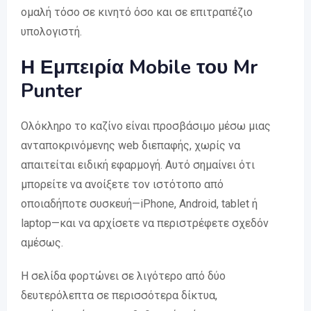
ομαλή τόσο σε κινητό όσο και σε επιτραπέζιο
υπολογιστή.
Η Εμπειρία Mobile του Mr
Punter
Ολόκληρο το καζίνο είναι προσβάσιμο μέσω μιας
ανταποκρινόμενης web διεπαφής, χωρίς να
απαιτείται ειδική εφαρμογή. Αυτό σημαίνει ότι
μπορείτε να ανοίξετε τον ιστότοπο από
οποιαδήποτε συσκευή—iPhone, Android, tablet ή
laptop—και να αρχίσετε να περιστρέφετε σχεδόν
αμέσως.
Η σελίδα φορτώνει σε λιγότερο από δύο
δευτερόλεπτα σε περισσότερα δίκτυα,