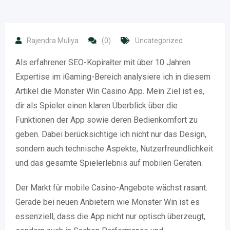
Rajendra Muliya
(0)
Uncategorized
Als erfahrener SEO-Kopirałter mit über 10 Jahren
Expertise im iGaming-Bereich analysiere ich in diesem
Artikel die Monster Win Casino App. Mein Ziel ist es,
dir als Spieler einen klaren Überblick über die
Funktionen der App sowie deren Bedienkomfort zu
geben. Dabei berücksichtige ich nicht nur das Design,
sondern auch technische Aspekte, Nutzerfreundlichkeit
und das gesamte Spielerlebnis auf mobilen Geräten.
Der Markt für mobile Casino-Angebote wächst rasant.
Gerade bei neuen Anbietern wie Monster Win ist es
essenziell, dass die App nicht nur optisch überzeugt,