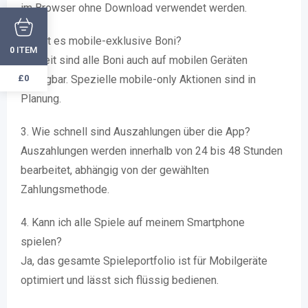
im Browser ohne Download verwendet werden.
2. Gibt es mobile-exklusive Boni?
ITEM
0
Derzeit sind alle Boni auch auf mobilen Geräten
£0
verfügbar. Spezielle mobile-only Aktionen sind in
Planung.
3. Wie schnell sind Auszahlungen über die App?
Auszahlungen werden innerhalb von 24 bis 48 Stunden
bearbeitet, abhängig von der gewählten
Zahlungsmethode.
4. Kann ich alle Spiele auf meinem Smartphone
spielen?
Ja, das gesamte Spieleportfolio ist für Mobilgeräte
optimiert und lässt sich flüssig bedienen.