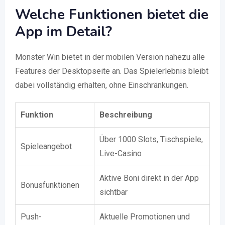
Welche Funktionen bietet die
App im Detail?
Monster Win bietet in der mobilen Version nahezu alle
Features der Desktopseite an. Das Spielerlebnis bleibt
dabei vollständig erhalten, ohne Einschränkungen.
Funktion
Beschreibung
Über 1000 Slots, Tischspiele,
Spieleangebot
Live-Casino
Aktive Boni direkt in der App
Bonusfunktionen
sichtbar
Push-
Aktuelle Promotionen und