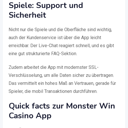
Spiele: Support und
Sicherheit
Nicht nur die Spiele und die Oberfläche sind wichtig,
auch der Kundenservice ist über die App leicht
erreichbar. Der Live-Chat reagiert schnell, und es gibt
eine gut strukturierte FAQ-Sektion.
Zudem arbeitet die App mit modernster SSL-
Verschlüsselung, um alle Daten sicher zu übertragen.
Das vermittelt ein hohes Maß an Vertrauen, gerade für
Spieler, die mobil Transaktionen durchführen.
Quick facts zur Monster Win
Casino App