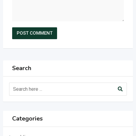
Search
Categories