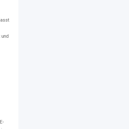
fasst
t und
E-