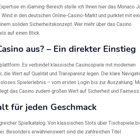
Expertise im iGaming-Bereich stelle ich Ihnen hier das Monaco J
en Wind in den deutschen Online-Casino-Markt und punktet mit ei
 einem soliden Sicherheitskonzept. Wer mehr über das Casino
ils auf einen Blick.
sino aus? – Ein direkter Einstieg
plattform. Es verbindet klassische Casinospiele mit modernen
r, die Wert auf Qualität und Transparenz legen. Die klare Navigat
gsloses Spielerlebnis – vom ersten Login bis zur Auszahlung. Mi
legt das Casino zudem großen Wert auf Sicherheit und Fairness.
alt für jeden Geschmack
eicher Spielkatalog. Von klassischen Slots über Tischspiele bi
bei. Besonders erwähnenswert sind die zahlreichen Titel