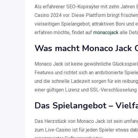
Als erfahrener SEO-Kopiraÿter mit zehn Jahren 
Casino 2024 vor. Diese Plattform bringt frisch
vielseitigen Spielangebot, attraktiven Boni und
erfahren möchte, findet auf
monacojack
alle Deta
Was macht Monaco Jack Ca
Monaco Jack ist keine gewöhnliche Glücksspiel
Features und richtet sich an ambitionierte Spiele
und die schnelle Ladezeit sorgen für ein reibun
einer gültigen Lizenz und SSL-Verschlüsselung 
Das Spielangebot – Vielf
Das Herzstück von Monaco Jack ist sein umfangr
zum Live-Casino ist für jeden Spieler etwas da