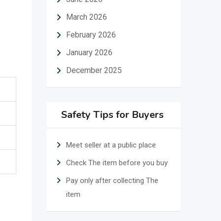
March 2026
February 2026
January 2026
December 2025
Safety Tips for Buyers
Meet seller at a public place
Check The item before you buy
Pay only after collecting The
item