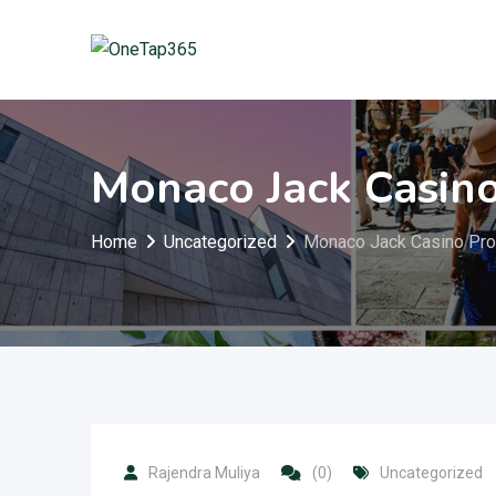
Monaco Jack Casino
Home
Uncategorized
Monaco Jack Casino Prof
Rajendra Muliya
(0)
Uncategorized