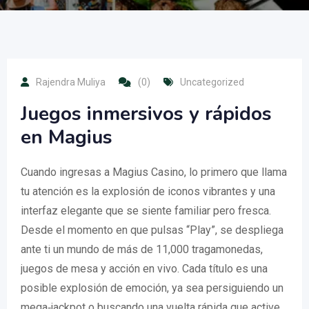
Rajendra Muliya
(0)
Uncategorized
Juegos inmersivos y rápidos
en Magius
Cuando ingresas a Magius Casino, lo primero que llama
tu atención es la explosión de iconos vibrantes y una
interfaz elegante que se siente familiar pero fresca.
Desde el momento en que pulsas “Play”, se despliega
ante ti un mundo de más de 11,000 tragamonedas,
juegos de mesa y acción en vivo. Cada título es una
posible explosión de emoción, ya sea persiguiendo un
mega‑jackpot o buscando una vuelta rápida que active