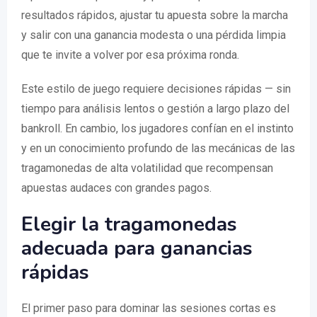
resultados rápidos, ajustar tu apuesta sobre la marcha
y salir con una ganancia modesta o una pérdida limpia
que te invite a volver por esa próxima ronda.
Este estilo de juego requiere decisiones rápidas — sin
tiempo para análisis lentos o gestión a largo plazo del
bankroll. En cambio, los jugadores confían en el instinto
y en un conocimiento profundo de las mecánicas de las
tragamonedas de alta volatilidad que recompensan
apuestas audaces con grandes pagos.
Elegir la tragamonedas
adecuada para ganancias
rápidas
El primer paso para dominar las sesiones cortas es