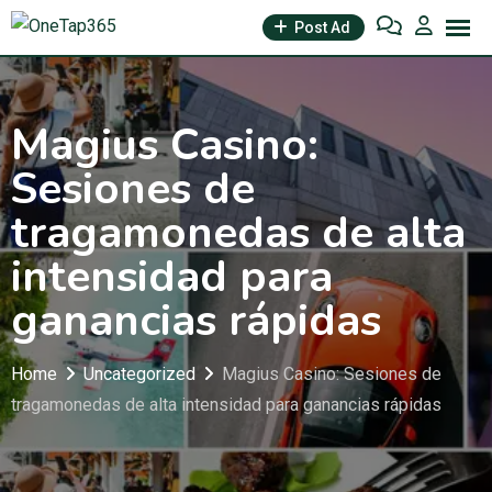
Post Ad
Magius Casino:
Sesiones de
tragamonedas de alta
intensidad para
ganancias rápidas
Home
Uncategorized
Magius Casino: Sesiones de
tragamonedas de alta intensidad para ganancias rápidas