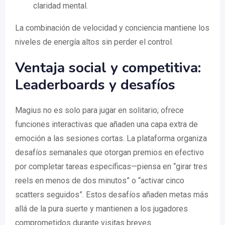
claridad mental.
La combinación de velocidad y conciencia mantiene los
niveles de energía altos sin perder el control.
Ventaja social y competitiva:
Leaderboards y desafíos
Magius no es solo para jugar en solitario; ofrece
funciones interactivas que añaden una capa extra de
emoción a las sesiones cortas. La plataforma organiza
desafíos semanales que otorgan premios en efectivo
por completar tareas específicas—piensa en “girar tres
reels en menos de dos minutos” o “activar cinco
scatters seguidos”. Estos desafíos añaden metas más
allá de la pura suerte y mantienen a los jugadores
comprometidos durante visitas breves.