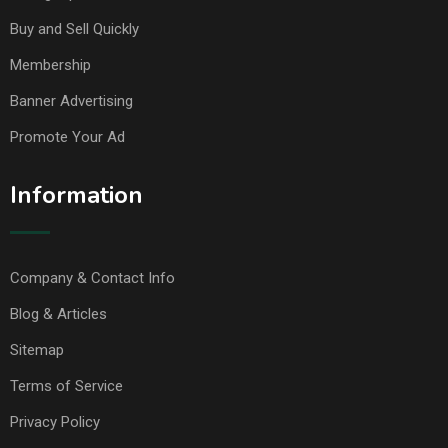
Buy and Sell Quickly
Membership
Banner Advertising
Promote Your Ad
Information
Company & Contact Info
Blog & Articles
Sitemap
Terms of Service
Privacy Policy