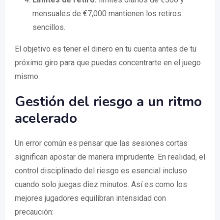
mensuales de €7,000 mantienen los retiros
sencillos.
El objetivo es tener el dinero en tu cuenta antes de tu
próximo giro para que puedas concentrarte en el juego
mismo.
Gestión del riesgo a un ritmo
acelerado
Un error común es pensar que las sesiones cortas
significan apostar de manera imprudente. En realidad, el
control disciplinado del riesgo es esencial incluso
cuando solo juegas diez minutos. Así es como los
mejores jugadores equilibran intensidad con
precaución: