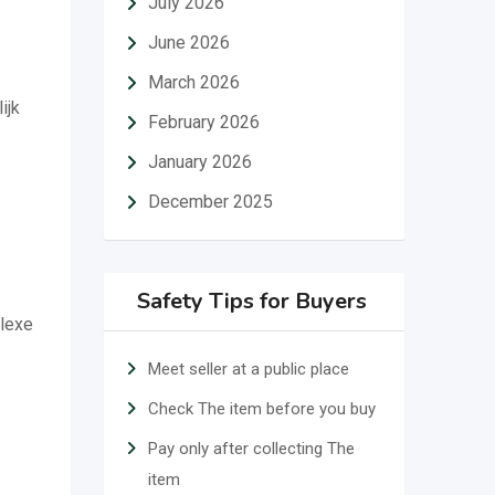
July 2026
June 2026
March 2026
ijk
February 2026
January 2026
December 2025
Safety Tips for Buyers
plexe
Meet seller at a public place
Check The item before you buy
Pay only after collecting The
item