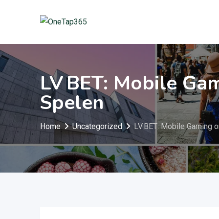
LV BET: Mobile Ga
Spelen
Home
Uncategorized
LV BET: Mobile Gaming o