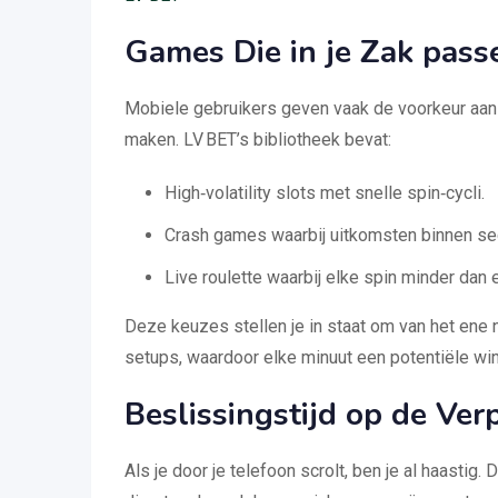
Games Die in je Zak pass
Mobiele gebruikers geven vaak de voorkeur aan 
maken. LV BET’s bibliotheek bevat:
High‑volatility slots met snelle spin‑cycli.
Crash games waarbij uitkomsten binnen se
Live roulette waarbij elke spin minder dan 
Deze keuzes stellen je in staat om van het ene 
setups, waardoor elke minuut een potentiële wins
Beslissingstijd op de Ver
Als je door je telefoon scrolt, ben je al haastig