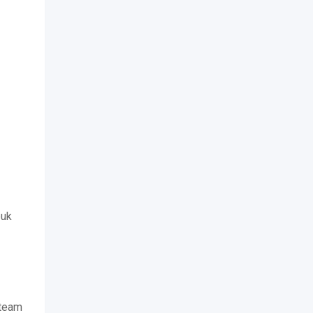
euk
tteam