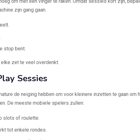
enoeg om met één vinger te raken. Omdat sessies kort zijn, bepa
chine zijn gang gaan.
eelt.
.
e stop bent.
 elke zet te veel overdenkt.
Play Sessies
ature de neiging hebben om voor kleinere inzetten te gaan om 
ken. De meeste mobiele spelers zullen:
 slots of roulette.
kt tot enkele rondes.