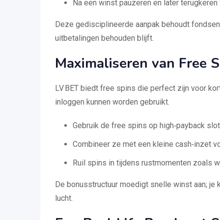
Na een winst pauzeren en later terugkeren 
Deze gedisciplineerde aanpak behoudt fondsen 
uitbetalingen behouden blijft.
Maximaliseren van Free S
LV BET biedt free spins die perfect zijn voor k
inloggen kunnen worden gebruikt.
Gebruik de free spins op high‑payback slot
Combineer ze met een kleine cash‑inzet vo
Ruil spins in tijdens rustmomenten zoals wa
De bonusstructuur moedigt snelle winst aan; je ku
lucht.