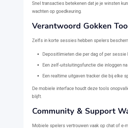
Snel transacties betekenen dat je je winsten ku
wachten op goedkeuring.
Verantwoord Gokken Too
Zelfs in korte sessies hebben spelers bescherm
Depositlimieten die per dag of per sessie
Een zelf‑uitsluitingsfunctie die inloggen n
Een realtime uitgaven tracker die bij elke s
De mobiele interface houdt deze tools onopvalle
blijft.
Community & Support Wa
Mobiele spelers vertrouwen vaak op chat of e‑mai