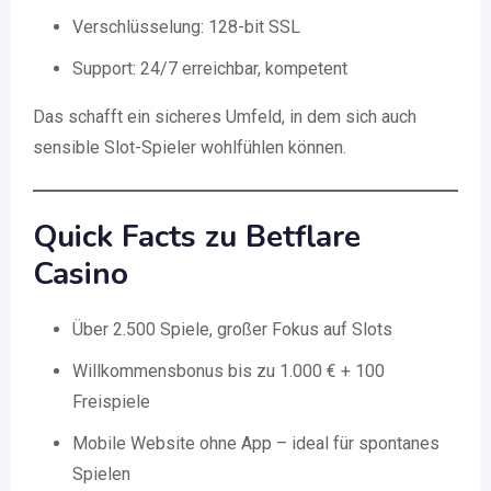
Verschlüsselung: 128-bit SSL
Support: 24/7 erreichbar, kompetent
Das schafft ein sicheres Umfeld, in dem sich auch
sensible Slot-Spieler wohlfühlen können.
Quick Facts zu Betflare
Casino
Über 2.500 Spiele, großer Fokus auf Slots
Willkommensbonus bis zu 1.000 € + 100
Freispiele
Mobile Website ohne App – ideal für spontanes
Spielen