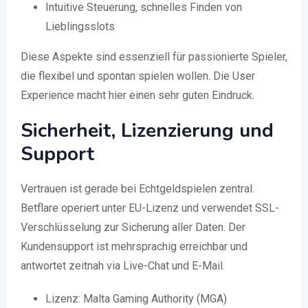
Intuitive Steuerung, schnelles Finden von
Lieblingsslots
Diese Aspekte sind essenziell für passionierte Spieler,
die flexibel und spontan spielen wollen. Die User
Experience macht hier einen sehr guten Eindruck.
Sicherheit, Lizenzierung und
Support
Vertrauen ist gerade bei Echtgeldspielen zentral.
Betflare operiert unter EU-Lizenz und verwendet SSL-
Verschlüsselung zur Sicherung aller Daten. Der
Kundensupport ist mehrsprachig erreichbar und
antwortet zeitnah via Live-Chat und E-Mail.
Lizenz: Malta Gaming Authority (MGA)