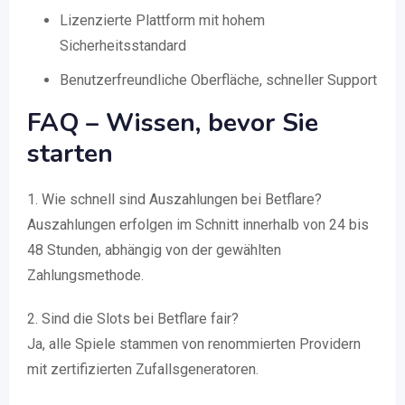
Lizenzierte Plattform mit hohem
Sicherheitsstandard
Benutzerfreundliche Oberfläche, schneller Support
FAQ – Wissen, bevor Sie
starten
1. Wie schnell sind Auszahlungen bei Betflare?
Auszahlungen erfolgen im Schnitt innerhalb von 24 bis
48 Stunden, abhängig von der gewählten
Zahlungsmethode.
2. Sind die Slots bei Betflare fair?
Ja, alle Spiele stammen von renommierten Providern
mit zertifizierten Zufallsgeneratoren.