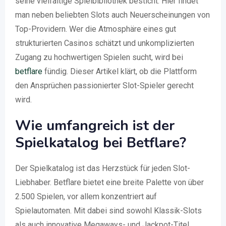
seine vielfältige Spielbibliothek besticht. Hier findet
man neben beliebten Slots auch Neuerscheinungen von
Top-Providern. Wer die Atmosphäre eines gut
strukturierten Casinos schätzt und unkomplizierten
Zugang zu hochwertigen Spielen sucht, wird bei
betflare
fündig. Dieser Artikel klärt, ob die Plattform
den Ansprüchen passionierter Slot-Spieler gerecht
wird.
Wie umfangreich ist der
Spielkatalog bei Betflare?
Der Spielkatalog ist das Herzstück für jeden Slot-
Liebhaber. Betflare bietet eine breite Palette von über
2.500 Spielen, vor allem konzentriert auf
Spielautomaten. Mit dabei sind sowohl Klassik-Slots
als auch innovative Megaways- und Jackpot-Titel.