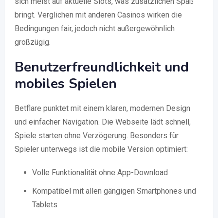
sich meist auf aktuelle Slots, was zusätzlichen Spaß
bringt. Verglichen mit anderen Casinos wirken die
Bedingungen fair, jedoch nicht außergewöhnlich
großzügig.
Benutzerfreundlichkeit und
mobiles Spielen
Betflare punktet mit einem klaren, modernen Design
und einfacher Navigation. Die Webseite lädt schnell,
Spiele starten ohne Verzögerung. Besonders für
Spieler unterwegs ist die mobile Version optimiert:
Volle Funktionalität ohne App-Download
Kompatibel mit allen gängigen Smartphones und
Tablets