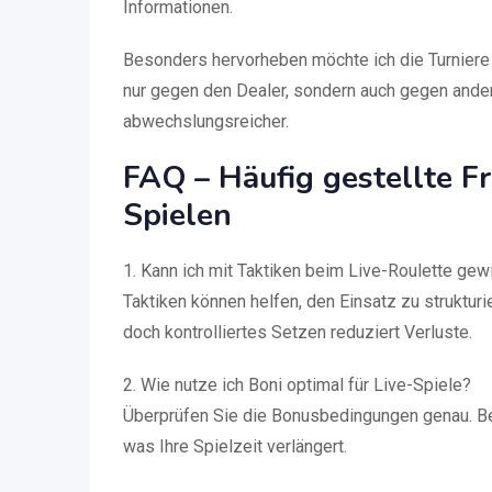
Informationen.
Besonders hervorheben möchte ich die Turniere 
nur gegen den Dealer, sondern auch gegen andere
abwechslungsreicher.
FAQ – Häufig gestellte Fr
Spielen
1. Kann ich mit Taktiken beim Live-Roulette ge
Taktiken können helfen, den Einsatz zu strukturie
doch kontrolliertes Setzen reduziert Verluste.
2. Wie nutze ich Boni optimal für Live-Spiele?
Überprüfen Sie die Bonusbedingungen genau. Bei
was Ihre Spielzeit verlängert.