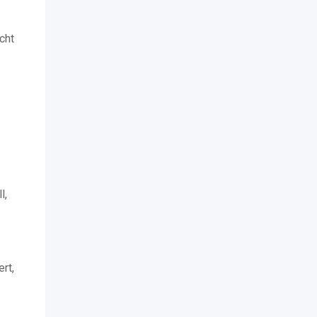
cht
l,
rt,