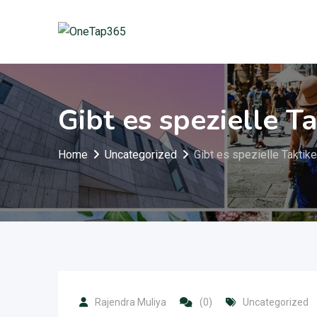
Gibt es spezielle T
Home
Uncategorized
Gibt es spezielle Taktik
Rajendra Muliya
(0)
Uncategorized