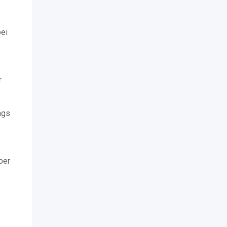
bei
r
ngs
ber