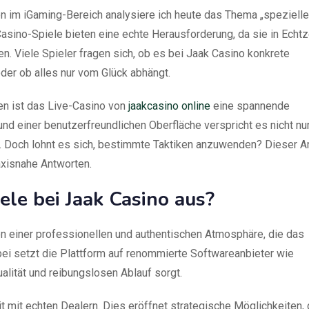
en im iGaming-Bereich analysiere ich heute das Thema „spezielle
Casino-Spiele bieten eine echte Herausforderung, da sie in Echtz
n. Viele Spieler fragen sich, ob es bei Jaak Casino konkrete
oder ob alles nur vom Glück abhängt.
en ist das Live-Casino von
jaakcasino online
eine spannende
und einer benutzerfreundlichen Oberfläche verspricht es nicht nu
. Doch lohnt es sich, bestimmte Taktiken anzuwenden? Dieser Ar
raxisnahe Antworten.
ele bei Jaak Casino aus?
on einer professionellen und authentischen Atmosphäre, die das
bei setzt die Plattform auf renommierte Softwareanbieter wie
alität und reibungslosen Ablauf sorgt.
eit mit echten Dealern. Dies eröffnet strategische Möglichkeiten,