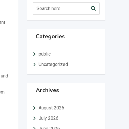
ant
Categories
public
Uncategorized
 und
Archives
nem
August 2026
July 2026
June 2026