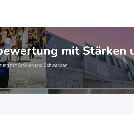
ewertung mit Stärken
ung mit Stärken und Schwächen