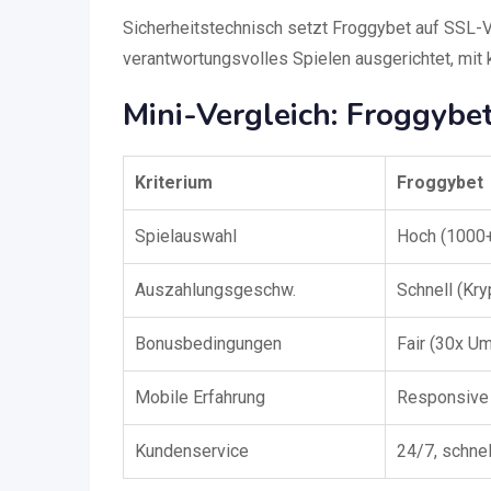
Sicherheitstechnisch setzt Froggybet auf SSL-Ve
verantwortungsvolles Spielen ausgerichtet, mit 
Mini-Vergleich: Froggybe
Kriterium
Froggybet
Spielauswahl
Hoch (1000+
Auszahlungsgeschw.
Schnell (Kry
Bonusbedingungen
Fair (30x U
Mobile Erfahrung
Responsive
Kundenservice
24/7, schnel