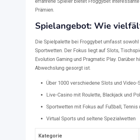
erfahrene Spieler bietet Froggybet interessante
Prämien.
Spielangebot: Wie vielfäl
Die Spielpalette bei Froggybet umfasst sowohl 
Sportwetten. Der Fokus liegt auf Slots, Tischspi
Evolution Gaming und Pragmatic Play. Darüber h
Abwechslung gesorgt ist.
Über 1000 verschiedene Slots und Video-S
Live-Casino mit Roulette, Blackjack und Po
Sportwetten mit Fokus auf Fußball, Tennis
Virtual Sports und seltene Spezialwetten
Kategorie