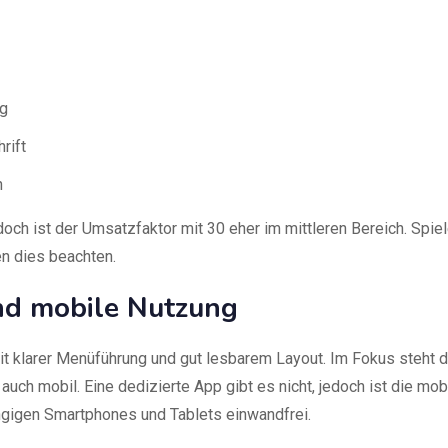
ng
rift
n
och ist der Umsatzfaktor mit 30 eher im mittleren Bereich. Spiel
en dies beachten.
nd mobile Nutzung
it klarer Menüführung und gut lesbarem Layout. Im Fokus steht d
uch mobil. Eine dedizierte App gibt es nicht, jedoch ist die mob
ängigen Smartphones und Tablets einwandfrei.