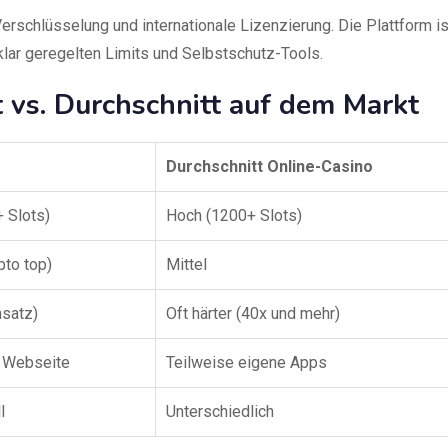
rschlüsselung und internationale Lizenzierung. Die Plattform is
klar geregelten Limits und Selbstschutz-Tools.
t vs. Durchschnitt auf dem Markt
Durchschnitt Online-Casino
 Slots)
Hoch (1200+ Slots)
pto top)
Mittel
msatz)
Oft härter (40x und mehr)
 Webseite
Teilweise eigene Apps
l
Unterschiedlich