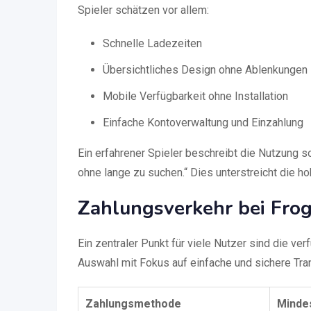
Spieler schätzen vor allem:
Schnelle Ladezeiten
Übersichtliches Design ohne Ablenkungen
Mobile Verfügbarkeit ohne Installation
Einfache Kontoverwaltung und Einzahlung
Ein erfahrener Spieler beschreibt die Nutzung so
ohne lange zu suchen.“ Dies unterstreicht die ho
Zahlungsverkehr bei Frog
Ein zentraler Punkt für viele Nutzer sind die ve
Auswahl mit Fokus auf einfache und sichere Tra
Zahlungsmethode
Minde