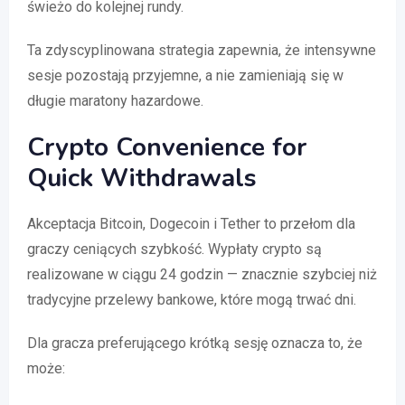
świeżo do kolejnej rundy.
Ta zdyscyplinowana strategia zapewnia, że intensywne
sesje pozostają przyjemne, a nie zamieniają się w
długie maratony hazardowe.
Crypto Convenience for
Quick Withdrawals
Akceptacja Bitcoin, Dogecoin i Tether to przełom dla
graczy ceniących szybkość. Wypłaty crypto są
realizowane w ciągu 24 godzin — znacznie szybciej niż
tradycyjne przelewy bankowe, które mogą trwać dni.
Dla gracza preferującego krótką sesję oznacza to, że
może: