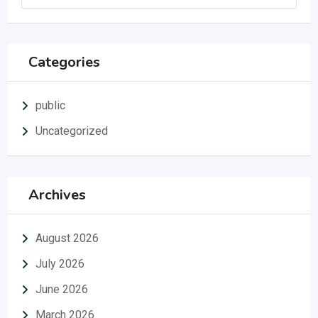
Categories
public
Uncategorized
Archives
August 2026
July 2026
June 2026
March 2026