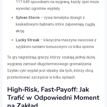
117 649 sposobami na wygraną; każdy spin może
wywołać ogromne wypłaty.
Sylvan Storm
– żywa tematyka dżungli z
kaskadowymi bębnami, które zapewniają ciągłą
akcję.
Lucky Streak
– klasyczna maszyna owocowa z
szybkimi rundami bonusowymi co kilka spinów.
Te gry nagradzają graczy, którzy szukają jednej dużej
wygranej zamiast długoterminowego gromadzenia.
Szybki cykl wypłat jest idealny dla tych, którzy chcą
przetestować szczęście w kilku spinach.
High‑Risk, Fast‑Payoff: Jak
Trafić w Odpowiedni Moment
na Zakład