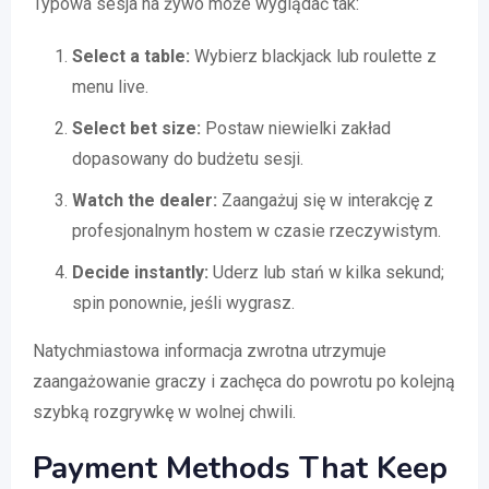
Typowa sesja na żywo może wyglądać tak:
Select a table:
Wybierz blackjack lub roulette z
menu live.
Select bet size:
Postaw niewielki zakład
dopasowany do budżetu sesji.
Watch the dealer:
Zaangażuj się w interakcję z
profesjonalnym hostem w czasie rzeczywistym.
Decide instantly:
Uderz lub stań w kilka sekund;
spin ponownie, jeśli wygrasz.
Natychmiastowa informacja zwrotna utrzymuje
zaangażowanie graczy i zachęca do powrotu po kolejną
szybką rozgrywkę w wolnej chwili.
Payment Methods That Keep