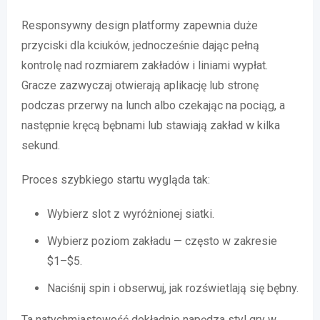
Responsywny design platformy zapewnia duże
przyciski dla kciuków, jednocześnie dając pełną
kontrolę nad rozmiarem zakładów i liniami wypłat.
Gracze zazwyczaj otwierają aplikację lub stronę
podczas przerwy na lunch albo czekając na pociąg, a
następnie kręcą bębnami lub stawiają zakład w kilka
sekund.
Proces szybkiego startu wygląda tak:
Wybierz slot z wyróżnionej siatki.
Wybierz poziom zakładu — często w zakresie
$1–$5.
Naciśnij spin i obserwuj, jak rozświetlają się bębny.
Ta natychmiastowość dokładnie napędza styl gry w