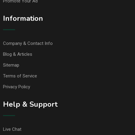
Promote Your Ad
Information
Company & Contact Info
Blog & Articles
Sitemap
Terms of Service
Privacy Policy
Help & Support
Live Chat