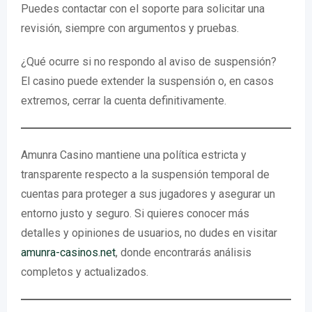
Puedes contactar con el soporte para solicitar una
revisión, siempre con argumentos y pruebas.
¿Qué ocurre si no respondo al aviso de suspensión?
El casino puede extender la suspensión o, en casos
extremos, cerrar la cuenta definitivamente.
Amunra Casino mantiene una política estricta y
transparente respecto a la suspensión temporal de
cuentas para proteger a sus jugadores y asegurar un
entorno justo y seguro. Si quieres conocer más
detalles y opiniones de usuarios, no dudes en visitar
amunra-casinos.net
, donde encontrarás análisis
completos y actualizados.