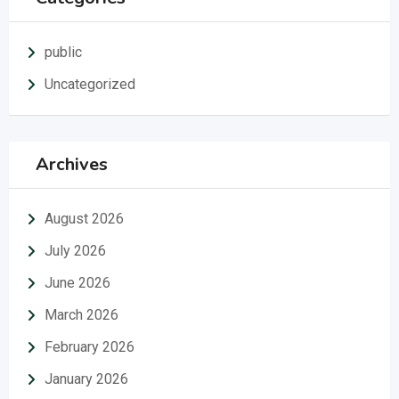
public
Uncategorized
Archives
August 2026
July 2026
June 2026
March 2026
February 2026
January 2026