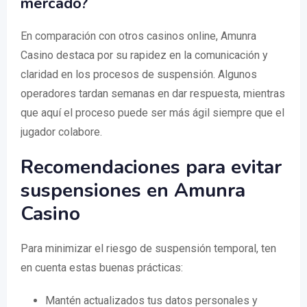
mercado?
En comparación con otros casinos online, Amunra
Casino destaca por su rapidez en la comunicación y
claridad en los procesos de suspensión. Algunos
operadores tardan semanas en dar respuesta, mientras
que aquí el proceso puede ser más ágil siempre que el
jugador colabore.
Recomendaciones para evitar
suspensiones en Amunra
Casino
Para minimizar el riesgo de suspensión temporal, ten
en cuenta estas buenas prácticas:
Mantén actualizados tus datos personales y