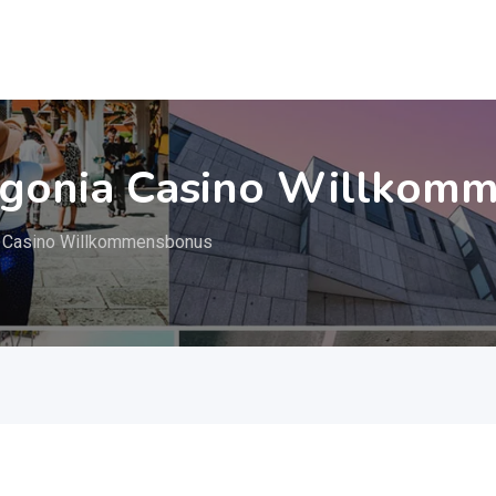
ragonia Casino Willkom
ia Casino Willkommensbonus