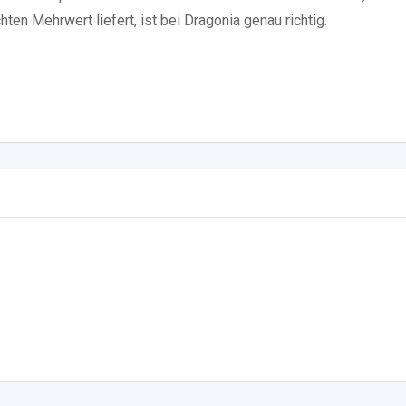
hten Mehrwert liefert, ist bei Dragonia genau richtig.