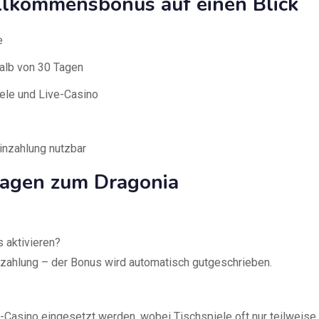
llkommensbonus auf einen Blick
e
alb von 30 Tagen
iele und Live-Casino
Einzahlung nutzbar
ragen zum Dragonia
 aktivieren?
inzahlung – der Bonus wird automatisch gutgeschrieben.
e-Casino eingesetzt werden, wobei Tischspiele oft nur teilweis