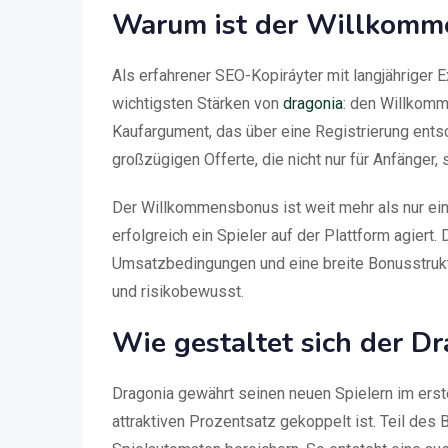
Warum ist der Willkomme
Als erfahrener SEO-Kopiráyter mit langjähriger 
wichtigsten Stärken von
dragonia
: den Willkomm
Kaufargument, das über eine Registrierung entsc
großzügigen Offerte, die nicht nur für Anfänger,
Der Willkommensbonus ist weit mehr als nur ein
erfolgreich ein Spieler auf der Plattform agiert.
Umsatzbedingungen und eine breite Bonusstrukt
und risikobewusst.
Wie gestaltet sich der 
Dragonia gewährt seinen neuen Spielern im erst
attraktiven Prozentsatz gekoppelt ist. Teil des 