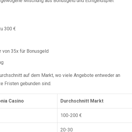
usgewogene Mischung aus Bonusgeld und Echtgeldspiel.
zu 300 €
 von 35x für Bonusgeld
ng
Durchschnitt auf dem Markt, wo viele Angebote entweder an
e Fristen gebunden sind.
nia Casino
Durchschnitt Markt
100-200 €
20-30