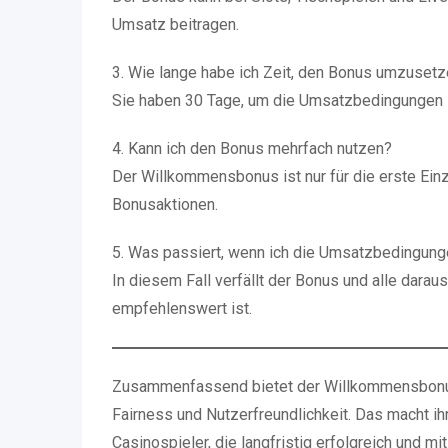
Umsatz beitragen.
3. Wie lange habe ich Zeit, den Bonus umzuset
Sie haben 30 Tage, um die Umsatzbedingungen zu
4. Kann ich den Bonus mehrfach nutzen?
Der Willkommensbonus ist nur für die erste Ein
Bonusaktionen.
5. Was passiert, wenn ich die Umsatzbedingunge
In diesem Fall verfällt der Bonus und alle dara
empfehlenswert ist.
Zusammenfassend bietet der Willkommensbonus 
Fairness und Nutzerfreundlichkeit. Das macht ih
Casinospieler, die langfristig erfolgreich und m