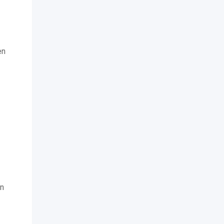
en
en