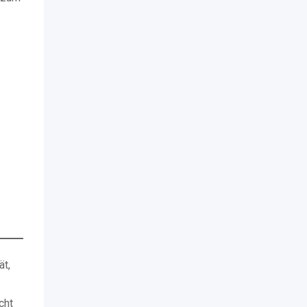
ät,
cht