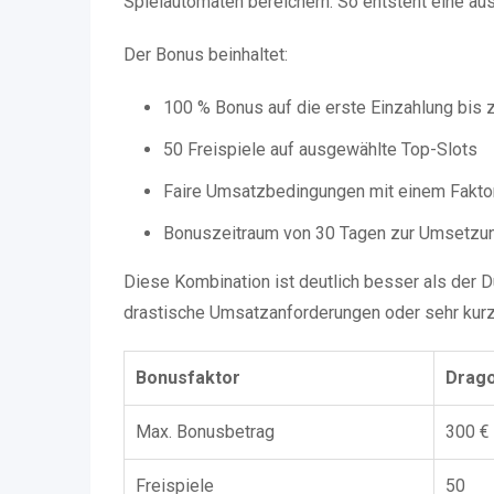
Spielautomaten bereichern. So entsteht eine a
Der Bonus beinhaltet:
100 % Bonus auf die erste Einzahlung bis 
50 Freispiele auf ausgewählte Top-Slots
Faire Umsatzbedingungen mit einem Faktor
Bonuszeitraum von 30 Tagen zur Umsetzu
Diese Kombination ist deutlich besser als der 
drastische Umsatzanforderungen oder sehr kurz
Bonusfaktor
Drago
Max. Bonusbetrag
300 €
Freispiele
50