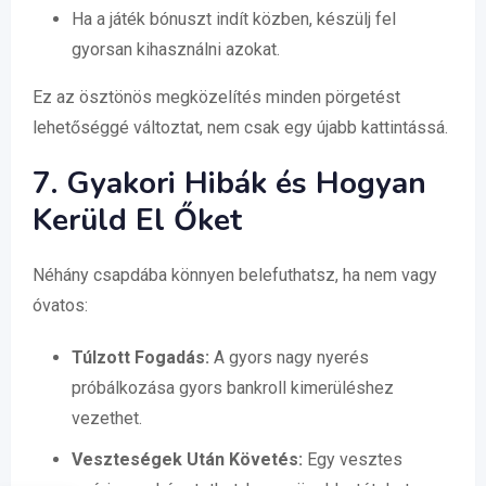
Ha a játék bónuszt indít közben, készülj fel
gyorsan kihasználni azokat.
Ez az ösztönös megközelítés minden pörgetést
lehetőséggé változtat, nem csak egy újabb kattintássá.
7. Gyakori Hibák és Hogyan
Kerüld El Őket
Néhány csapdába könnyen belefuthatsz, ha nem vagy
óvatos:
Túlzott Fogadás:
A gyors nagy nyerés
próbálkozása gyors bankroll kimerüléshez
vezethet.
Veszteségek Után Követés:
Egy vesztes