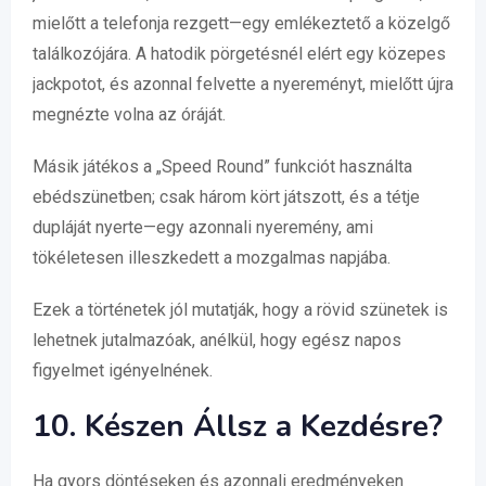
mielőtt a telefonja rezgett—egy emlékeztető a közelgő
találkozójára. A hatodik pörgetésnél elért egy közepes
jackpotot, és azonnal felvette a nyereményt, mielőtt újra
megnézte volna az óráját.
Másik játékos a „Speed Round” funkciót használta
ebédszünetben; csak három kört játszott, és a tétje
dupláját nyerte—egy azonnali nyeremény, ami
tökéletesen illeszkedett a mozgalmas napjába.
Ezek a történetek jól mutatják, hogy a rövid szünetek is
lehetnek jutalmazóak, anélkül, hogy egész napos
figyelmet igényelnének.
10. Készen Állsz a Kezdésre?
Ha gyors döntéseken és azonnali eredményeken