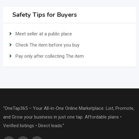
Safety Tips for Buyers
Meet seller at a public place
Check The item before you buy
Pay only after collecting The item
“OneTap365 – Your All-in-One Online Marketplace. List, Promote,
and Grow your business in just one tap. Affordable plans •
Verified listings • Direct leads.”