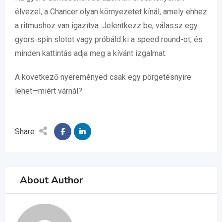
élvezel, a Chancer olyan környezetet kínál, amely ehhez
a ritmushoz van igazítva. Jelentkezz be, válassz egy
gyors‑spin slotot vagy próbáld ki a speed round-ot, és
minden kattintás adja meg a kívánt izgalmat.
A következő nyereményed csak egy pörgetésnyire
lehet—miért várnál?
Share
About Author