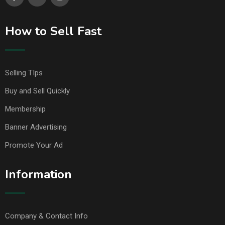
How to Sell Fast
Selling TIps
Buy and Sell Quickly
Membership
Banner Advertising
Promote Your Ad
Information
Company & Contact Info