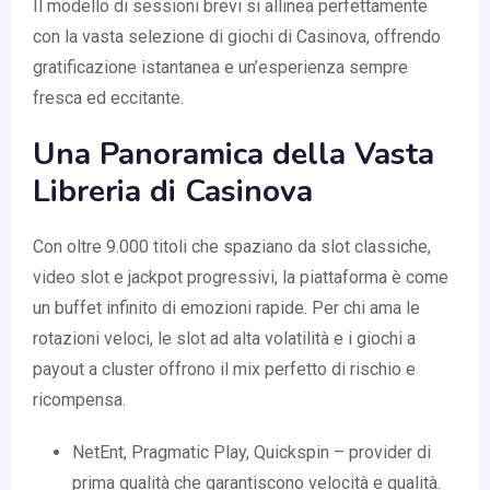
Il modello di sessioni brevi si allinea perfettamente
con la vasta selezione di giochi di Casinova, offrendo
gratificazione istantanea e un’esperienza sempre
fresca ed eccitante.
Una Panoramica della Vasta
Libreria di Casinova
Con oltre 9.000 titoli che spaziano da slot classiche,
video slot e jackpot progressivi, la piattaforma è come
un buffet infinito di emozioni rapide. Per chi ama le
rotazioni veloci, le slot ad alta volatilità e i giochi a
payout a cluster offrono il mix perfetto di rischio e
ricompensa.
NetEnt, Pragmatic Play, Quickspin – provider di
prima qualità che garantiscono velocità e qualità.