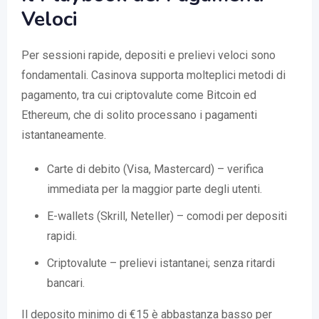
Veloci
Per sessioni rapide, depositi e prelievi veloci sono
fondamentali. Casinova supporta molteplici metodi di
pagamento, tra cui criptovalute come Bitcoin ed
Ethereum, che di solito processano i pagamenti
istantaneamente.
Carte di debito (Visa, Mastercard) – verifica
immediata per la maggior parte degli utenti.
E-wallets (Skrill, Neteller) – comodi per depositi
rapidi.
Criptovalute – prelievi istantanei; senza ritardi
bancari.
Il deposito minimo di €15 è abbastanza basso per