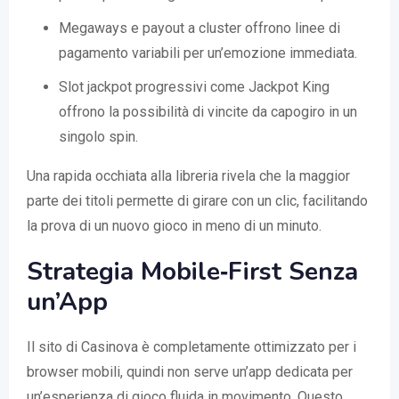
Megaways e payout a cluster offrono linee di
pagamento variabili per un’emozione immediata.
Slot jackpot progressivi come Jackpot King
offrono la possibilità di vincite da capogiro in un
singolo spin.
Una rapida occhiata alla libreria rivela che la maggior
parte dei titoli permette di girare con un clic, facilitando
la prova di un nuovo gioco in meno di un minuto.
Strategia Mobile‑First Senza
un’App
Il sito di Casinova è completamente ottimizzato per i
browser mobili, quindi non serve un’app dedicata per
un’esperienza di gioco fluida in movimento. Questo