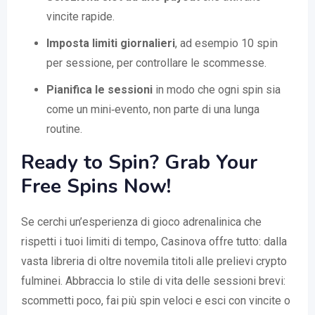
vincite rapide.
Imposta limiti giornalieri
, ad esempio 10 spin
per sessione, per controllare le scommesse.
Pianifica le sessioni
in modo che ogni spin sia
come un mini‑evento, non parte di una lunga
routine.
Ready to Spin? Grab Your
Free Spins Now!
Se cerchi un’esperienza di gioco adrenalinica che
rispetti i tuoi limiti di tempo, Casinova offre tutto: dalla
vasta libreria di oltre novemila titoli alle prelievi crypto
fulminei. Abbraccia lo stile di vita delle sessioni brevi:
scommetti poco, fai più spin veloci e esci con vincite o