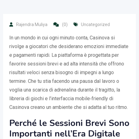
Rajendra Muliya
(0)
Uncategorized
In un mondo in cui ogni minuto conta, Casinova si
rivolge a giocatori che desiderano emozioni immediate
e pagamenti rapidi. La piattaforma è progettata per
favorire sessioni brevi e ad alta intensità che offrono
risultati veloci senza bisogno di impegni a lungo
termine. Che tu stia facendo una pausa dal lavoro o
voglia una scarica di adrenalina durante il tragitto, la
libreria di giochi e l’interfaccia mobile‑friendly di
Casinova creano un ambiente che si adatta al tuo ritmo.
Perché le Sessioni Brevi Sono
Importanti nell’Era Digitale