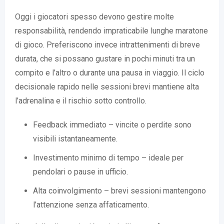
Oggi i giocatori spesso devono gestire molte
responsabilità, rendendo impraticabile lunghe maratone
di gioco. Preferiscono invece intrattenimenti di breve
durata, che si possano gustare in pochi minuti tra un
compito e l’altro o durante una pausa in viaggio. Il ciclo
decisionale rapido nelle sessioni brevi mantiene alta
l’adrenalina e il rischio sotto controllo.
Feedback immediato – vincite o perdite sono
visibili istantaneamente.
Investimento minimo di tempo – ideale per
pendolari o pause in ufficio.
Alta coinvolgimento – brevi sessioni mantengono
l’attenzione senza affaticamento.