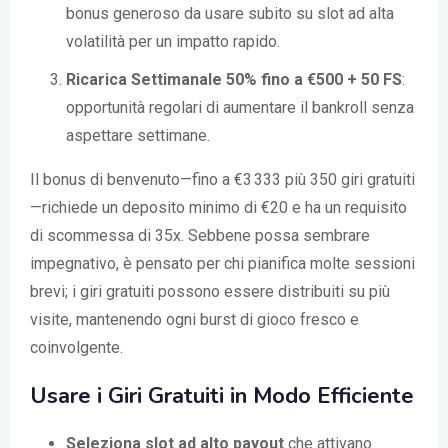
bonus generoso da usare subito su slot ad alta
volatilità per un impatto rapido.
Ricarica Settimanale 50% fino a €500 + 50 FS
:
opportunità regolari di aumentare il bankroll senza
aspettare settimane.
Il bonus di benvenuto—fino a €3 333 più 350 giri gratuiti
—richiede un deposito minimo di €20 e ha un requisito
di scommessa di 35x. Sebbene possa sembrare
impegnativo, è pensato per chi pianifica molte sessioni
brevi; i giri gratuiti possono essere distribuiti su più
visite, mantenendo ogni burst di gioco fresco e
coinvolgente.
Usare i Giri Gratuiti in Modo Efficiente
Seleziona slot ad alto payout
che attivano