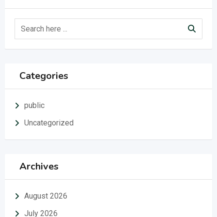
Categories
public
Uncategorized
Archives
August 2026
July 2026