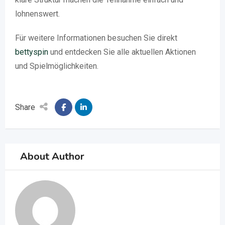
lohnenswert.
Für weitere Informationen besuchen Sie direkt
bettyspin
und entdecken Sie alle aktuellen Aktionen
und Spielmöglichkeiten.
Share
About Author