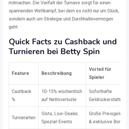
mitmachen. Die Vielfalt der Turniere sorgt für einen
spannenden Wettkampf, bei dem es nicht nur um Glück,
sondern auch um Strategie und Durchhaltevermögen
geht.
Quick Facts zu Cashback und
Turnieren bei Betty Spin
Vorteil für
Feature
Beschreibung
Spieler
Cashback
10-15% wöchentlich
Soforthafte
%
auf Nettoverluste
Geldrückerstattung
Slots, Live-Dealer,
Große Preisgelder
Turnierarten
Spezial-Events
& exklusive Boni