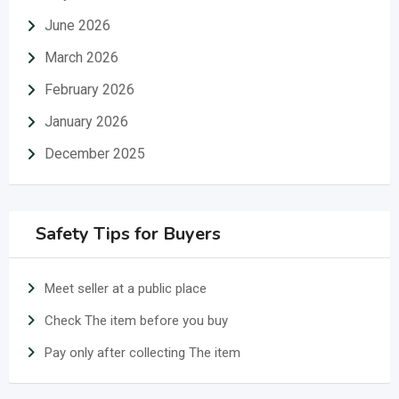
June 2026
March 2026
February 2026
January 2026
December 2025
Safety Tips for Buyers
Meet seller at a public place
Check The item before you buy
Pay only after collecting The item