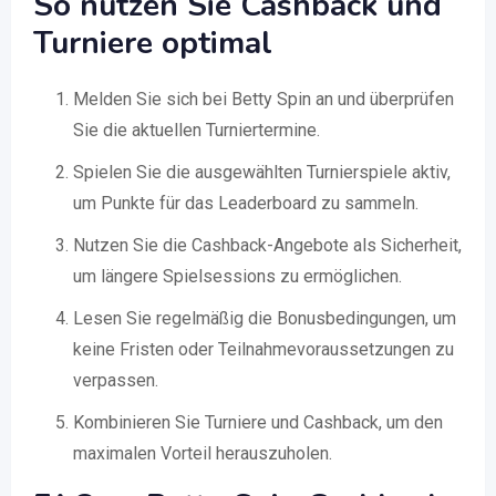
So nutzen Sie Cashback und
Turniere optimal
Melden Sie sich bei Betty Spin an und überprüfen
Sie die aktuellen Turniertermine.
Spielen Sie die ausgewählten Turnierspiele aktiv,
um Punkte für das Leaderboard zu sammeln.
Nutzen Sie die Cashback-Angebote als Sicherheit,
um längere Spielsessions zu ermöglichen.
Lesen Sie regelmäßig die Bonusbedingungen, um
keine Fristen oder Teilnahmevoraussetzungen zu
verpassen.
Kombinieren Sie Turniere und Cashback, um den
maximalen Vorteil herauszuholen.