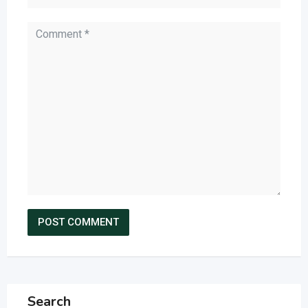
Search