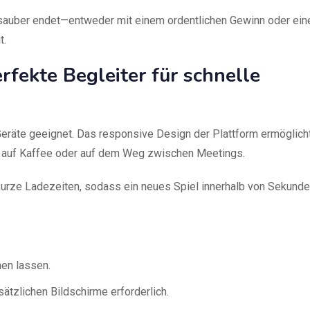
 sauber endet—entweder mit einem ordentlichen Gewinn oder ei
t.
rfekte Begleiter für schnelle
Geräte geeignet. Das responsive Design der Plattform ermöglich
 auf Kaffee oder auf dem Weg zwischen Meetings.
kurze Ladezeiten, sodass ein neues Spiel innerhalb von Sekund
hen lassen.
ätzlichen Bildschirme erforderlich.