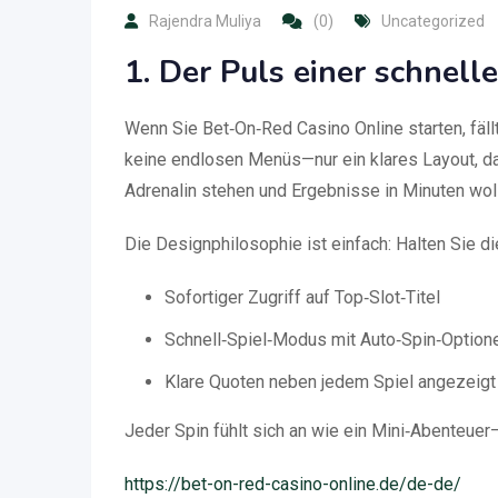
Rajendra Muliya
(0)
Uncategorized
1. Der Puls einer schnell
Wenn Sie Bet‑On‑Red Casino Online starten, fällt
keine endlosen Menüs—nur ein klares Layout, das
Adrenalin stehen und Ergebnisse in Minuten woll
Die Designphilosophie ist einfach: Halten Sie d
Sofortiger Zugriff auf Top‑Slot‑Titel
Schnell‑Spiel‑Modus mit Auto‑Spin‑Option
Klare Quoten neben jedem Spiel angezeigt
Jeder Spin fühlt sich an wie ein Mini‑Abenteuer—
https://bet-on-red-casino-online.de/de-de/