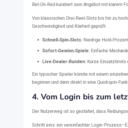
Bet‑On‑Red kuratiert sein Angebot mit klarem Fok
Von klassischen Drei‑Reel‑Slots bis hin zu hoch
Geschwindigkeit und Klarheit geprüft.
Schnell‑Spin‑Slots:
Niedrige Hold‑Prozent
Sofort‑Gewinn‑Spiele:
Einfache Mechanik
Live‑Dealer‑Runden:
Kurze Einsatzlimits 
Ein typischer Spieler könnte mit einem einzelne
beginnen und dann direkt in eine Quickspin‑Fun
4. Vom Login bis zum letzt
Der Nutzerweg ist so gestaltet, dass Reibungsv
Schritt eins: ein vereinfachter Login-Prozess—