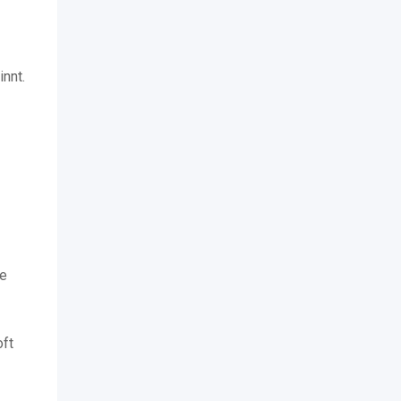
innt.
ie
oft