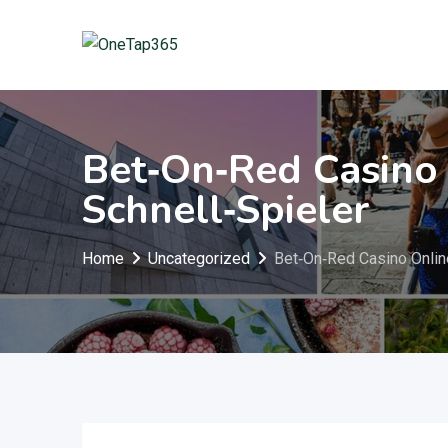
Bet‑On‑Red Casino 
Schnell‑Spieler
Home
Uncategorized
Bet‑On‑Red Casino Online