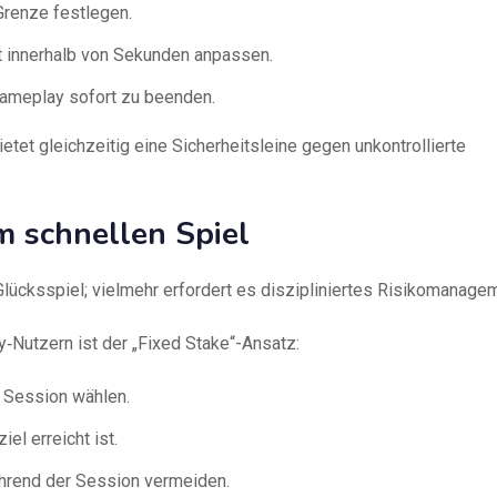
Grenze festlegen.
 innerhalb von Sekunden anpassen.
ameplay sofort zu beenden.
tet gleichzeitig eine Sicherheitsleine gegen unkontrollierte
m schnellen Spiel
lücksspiel; vielmehr erfordert es diszipliniertes Risikomanage
y‑Nutzern ist der „Fixed Stake“-Ansatz:
 Session wählen.
el erreicht ist.
hrend der Session vermeiden.