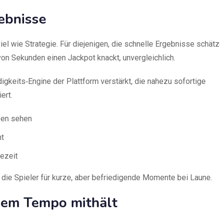
gebnisse
el wie Strategie. Für diejenigen, die schnelle Ergebnisse schätz
on Sekunden einen Jackpot knackt, unvergleichlich.
gkeits‑Engine der Plattform verstärkt, die nahezu sofortige
ert.
fen sehen
nt
ezeit
 die Spieler für kurze, aber befriedigende Momente bei Laune.
 dem Tempo mithält