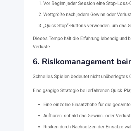
Vor Beginn jeder Session eine Stop‑Loss‑
Wettgröße nach jedem Gewinn oder Verlust
„Quick Stop“-Buttons verwenden, um das G
Dieses Tempo hält die Erfahrung lebendig und bie
Verluste.
6. Risikomanagement bei
Schnelles Spielen bedeutet nicht unüberlegtes G
Eine gängige Strategie bei erfahrenen Quick‑Pla
Eine einzelne Einsatzhöhe für die gesamte
Aufhören, sobald das Gewinn‑ oder Verlustzi
Risiken durch Nachsetzen der Einsätze wä