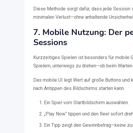
Diese Methode sorgt dafür, dass jede Session
minimalen Verlust—ohne anhaltende Unsicherhei
7. Mobile Nutzung: Der pe
Sessions
Kurzzeitiges Spielen ist besonders für mobile 
Spielern, unterwegs zu drehen—ob beim Warten
Das mobile UI legt Wert auf große Buttons und 
nach Antippen des Bildschirms starten kann.
Ein Spiel vom Startbildschirm auswählen.
„Play Now“ tippen und den Reel sofort dre
Ein Tipp zeigt den Gewinnbetrag—keine zus