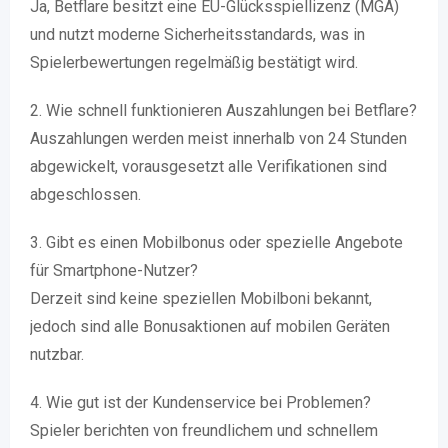
Ja, Betflare besitzt eine EU-Glücksspiellizenz (MGA)
und nutzt moderne Sicherheitsstandards, was in
Spielerbewertungen regelmäßig bestätigt wird.
2. Wie schnell funktionieren Auszahlungen bei Betflare?
Auszahlungen werden meist innerhalb von 24 Stunden
abgewickelt, vorausgesetzt alle Verifikationen sind
abgeschlossen.
3. Gibt es einen Mobilbonus oder spezielle Angebote
für Smartphone-Nutzer?
Derzeit sind keine speziellen Mobilboni bekannt,
jedoch sind alle Bonusaktionen auf mobilen Geräten
nutzbar.
4. Wie gut ist der Kundenservice bei Problemen?
Spieler berichten von freundlichem und schnellem