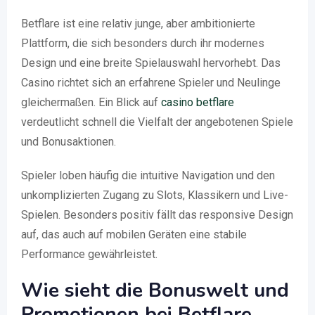
Betflare ist eine relativ junge, aber ambitionierte
Plattform, die sich besonders durch ihr modernes
Design und eine breite Spielauswahl hervorhebt. Das
Casino richtet sich an erfahrene Spieler und Neulinge
gleichermaßen. Ein Blick auf
casino betflare
verdeutlicht schnell die Vielfalt der angebotenen Spiele
und Bonusaktionen.
Spieler loben häufig die intuitive Navigation und den
unkomplizierten Zugang zu Slots, Klassikern und Live-
Spielen. Besonders positiv fällt das responsive Design
auf, das auch auf mobilen Geräten eine stabile
Performance gewährleistet.
Wie sieht die Bonuswelt und
Promotionen bei Betflare