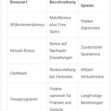
Bonusart
Beschreibung
Spieler
Matchbonus
Starker
Willkommensbonus
plus Free
Startvorteil
Spins
Bonus auf
Zusätzlicher
Reload-Bonus
Nachlade-
Spielanreiz
Einzahlungen
Rückerstattung
Mildert
Cashback
bei Verlusten
Verlustrisiken
Punkte
sammeln für
Langfristige
Treueprogramm
Prämien und
Belohnungen
Vorteile