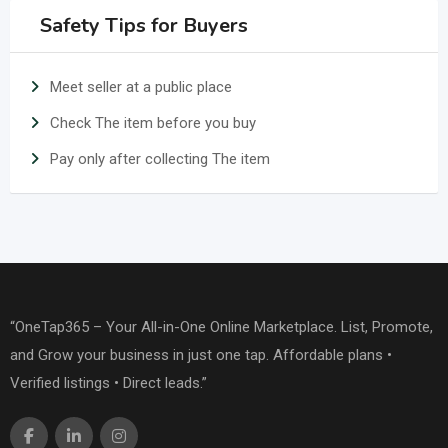
Safety Tips for Buyers
Meet seller at a public place
Check The item before you buy
Pay only after collecting The item
“OneTap365 – Your All-in-One Online Marketplace. List, Promote,
and Grow your business in just one tap. Affordable plans •
Verified listings • Direct leads.”