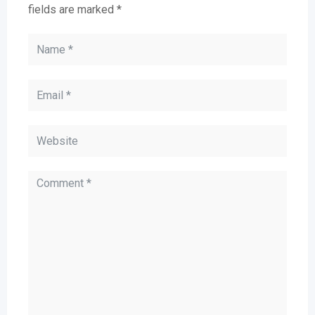
fields are marked
*