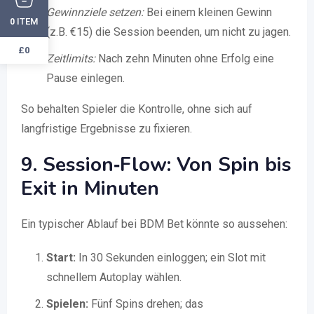
Gewinnziele setzen:
Bei einem kleinen Gewinn
ITEM
0
(z.B. €15) die Session beenden, um nicht zu jagen.
£0
Zeitlimits:
Nach zehn Minuten ohne Erfolg eine
Pause einlegen.
So behalten Spieler die Kontrolle, ohne sich auf
langfristige Ergebnisse zu fixieren.
9. Session‑Flow: Von Spin bis
Exit in Minuten
Ein typischer Ablauf bei BDM Bet könnte so aussehen:
Start:
In 30 Sekunden einloggen; ein Slot mit
schnellem Autoplay wählen.
Spielen:
Fünf Spins drehen; das