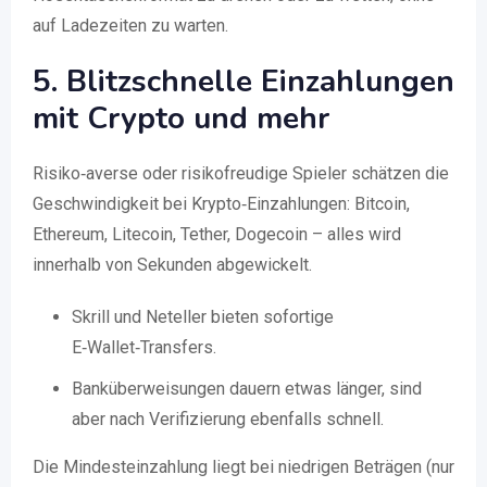
auf Ladezeiten zu warten.
5. Blitzschnelle Einzahlungen
mit Crypto und mehr
Risiko‑averse oder risikofreudige Spieler schätzen die
Geschwindigkeit bei Krypto‑Einzahlungen: Bitcoin,
Ethereum, Litecoin, Tether, Dogecoin – alles wird
innerhalb von Sekunden abgewickelt.
Skrill und Neteller bieten sofortige
E‑Wallet‑Transfers.
Banküberweisungen dauern etwas länger, sind
aber nach Verifizierung ebenfalls schnell.
Die Mindesteinzahlung liegt bei niedrigen Beträgen (nur