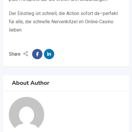
Der Einstieg ist schnell, die Action sofort da—perfekt
für alle, die schnelle Nervenkitzel im Online‑Casino
lieben.
Share
About Author