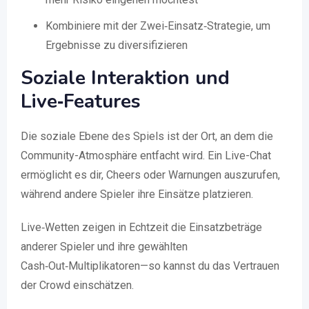
Kombiniere mit der Zwei‑Einsatz‑Strategie, um
Ergebnisse zu diversifizieren
Soziale Interaktion und
Live‑Features
Die soziale Ebene des Spiels ist der Ort, an dem die
Community-Atmosphäre entfacht wird. Ein Live-Chat
ermöglicht es dir, Cheers oder Warnungen auszurufen,
während andere Spieler ihre Einsätze platzieren.
Live‑Wetten zeigen in Echtzeit die Einsatzbeträge
anderer Spieler und ihre gewählten
Cash‑Out‑Multiplikatoren—so kannst du das Vertrauen
der Crowd einschätzen.