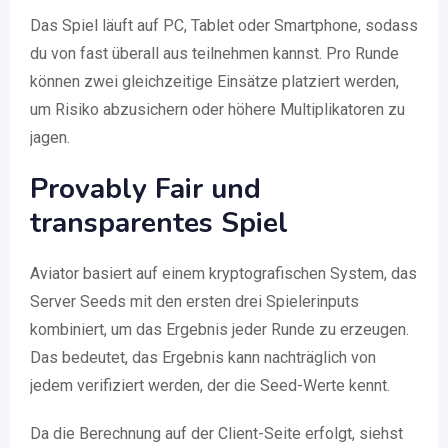
Das Spiel läuft auf PC, Tablet oder Smartphone, sodass
du von fast überall aus teilnehmen kannst. Pro Runde
können zwei gleichzeitige Einsätze platziert werden,
um Risiko abzusichern oder höhere Multiplikatoren zu
jagen.
Provably Fair und
transparentes Spiel
Aviator basiert auf einem kryptografischen System, das
Server Seeds mit den ersten drei Spielerinputs
kombiniert, um das Ergebnis jeder Runde zu erzeugen.
Das bedeutet, das Ergebnis kann nachträglich von
jedem verifiziert werden, der die Seed-Werte kennt.
Da die Berechnung auf der Client-Seite erfolgt, siehst