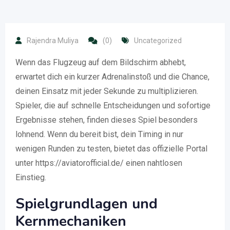
Rajendra Muliya
(0)
Uncategorized
Wenn das Flugzeug auf dem Bildschirm abhebt,
erwartet dich ein kurzer Adrenalinstoß und die Chance,
deinen Einsatz mit jeder Sekunde zu multiplizieren.
Spieler, die auf schnelle Entscheidungen und sofortige
Ergebnisse stehen, finden dieses Spiel besonders
lohnend. Wenn du bereit bist, dein Timing in nur
wenigen Runden zu testen, bietet das offizielle Portal
unter https://aviatorofficial.de/ einen nahtlosen
Einstieg.
Spielgrundlagen und
Kernmechaniken