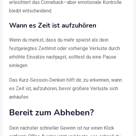
erleichtert das Comeback—aber emotionale Kontrolle
bleibt entscheidend.
Wann es Zeit ist aufzuhören
Wenn du merkst, dass du mehr spielst als dein
festgelegtes Zeitlimit oder vorherige Verluste durch
erhöhte Einsätze nachjagst, solltest du eine Pause
einlegen.
Das Kurz‑Session‑Denken hilft dir, zu erkennen, wann
es Zeit ist, aufzuhören, bevor größere Verluste sich
anhäufen.
Bereit zum Abheben?
Dein nächster schneller Gewinn ist nur einen Klick