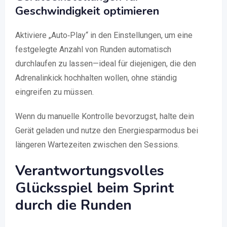
Geschwindigkeit optimieren
Aktiviere „Auto‑Play“ in den Einstellungen, um eine
festgelegte Anzahl von Runden automatisch
durchlaufen zu lassen—ideal für diejenigen, die den
Adrenalinkick hochhalten wollen, ohne ständig
eingreifen zu müssen.
Wenn du manuelle Kontrolle bevorzugst, halte dein
Gerät geladen und nutze den Energiesparmodus bei
längeren Wartezeiten zwischen den Sessions.
Verantwortungsvolles
Glücksspiel beim Sprint
durch die Runden