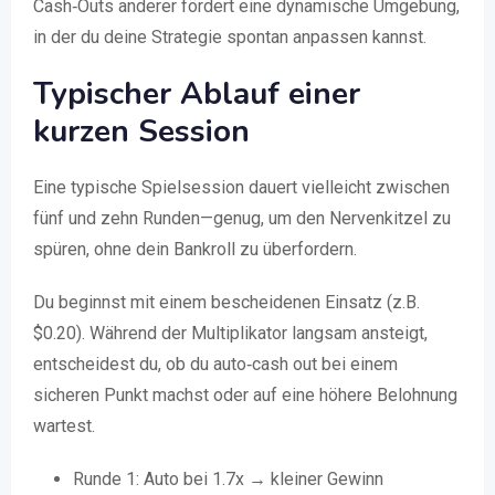
Cash‑Outs anderer fördert eine dynamische Umgebung,
in der du deine Strategie spontan anpassen kannst.
Typischer Ablauf einer
kurzen Session
Eine typische Spielsession dauert vielleicht zwischen
fünf und zehn Runden—genug, um den Nervenkitzel zu
spüren, ohne dein Bankroll zu überfordern.
Du beginnst mit einem bescheidenen Einsatz (z.B.
$0.20). Während der Multiplikator langsam ansteigt,
entscheidest du, ob du auto‑cash out bei einem
sicheren Punkt machst oder auf eine höhere Belohnung
wartest.
Runde 1: Auto bei 1.7x → kleiner Gewinn