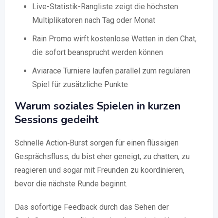
Live-Statistik-Rangliste zeigt die höchsten
Multiplikatoren nach Tag oder Monat
Rain Promo wirft kostenlose Wetten in den Chat,
die sofort beansprucht werden können
Aviarace Turniere laufen parallel zum regulären
Spiel für zusätzliche Punkte
Warum soziales Spielen in kurzen
Sessions gedeiht
Schnelle Action‑Burst sorgen für einen flüssigen
Gesprächsfluss; du bist eher geneigt, zu chatten, zu
reagieren und sogar mit Freunden zu koordinieren,
bevor die nächste Runde beginnt.
Das sofortige Feedback durch das Sehen der