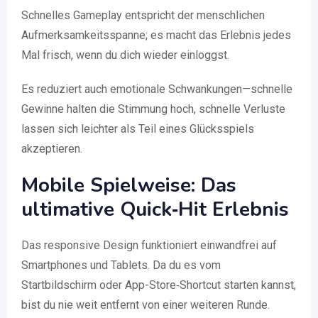
Schnelles Gameplay entspricht der menschlichen
Aufmerksamkeitsspanne; es macht das Erlebnis jedes
Mal frisch, wenn du dich wieder einloggst.
Es reduziert auch emotionale Schwankungen—schnelle
Gewinne halten die Stimmung hoch, schnelle Verluste
lassen sich leichter als Teil eines Glücksspiels
akzeptieren.
Mobile Spielweise: Das
ultimative Quick‑Hit Erlebnis
Das responsive Design funktioniert einwandfrei auf
Smartphones und Tablets. Da du es vom
Startbildschirm oder App-Store‑Shortcut starten kannst,
bist du nie weit entfernt von einer weiteren Runde.