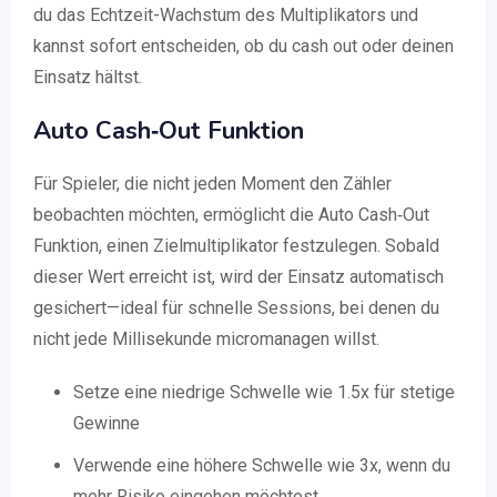
du das Echtzeit-Wachstum des Multiplikators und
kannst sofort entscheiden, ob du cash out oder deinen
Einsatz hältst.
Auto Cash‑Out Funktion
Für Spieler, die nicht jeden Moment den Zähler
beobachten möchten, ermöglicht die Auto Cash‑Out
Funktion, einen Zielmultiplikator festzulegen. Sobald
dieser Wert erreicht ist, wird der Einsatz automatisch
gesichert—ideal für schnelle Sessions, bei denen du
nicht jede Millisekunde micromanagen willst.
Setze eine niedrige Schwelle wie 1.5x für stetige
Gewinne
Verwende eine höhere Schwelle wie 3x, wenn du
mehr Risiko eingehen möchtest