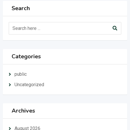
Search
Categories
public
Uncategorized
Archives
August 2026