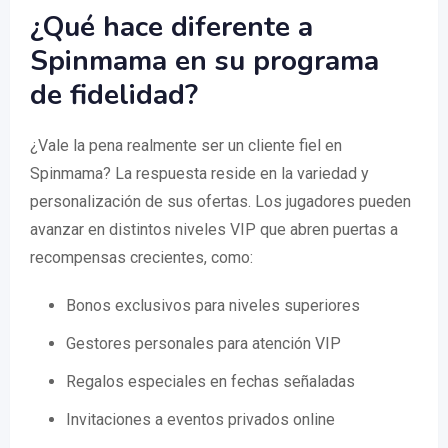
¿Qué hace diferente a
Spinmama en su programa
de fidelidad?
¿Vale la pena realmente ser un cliente fiel en
Spinmama? La respuesta reside en la variedad y
personalización de sus ofertas. Los jugadores pueden
avanzar en distintos niveles VIP que abren puertas a
recompensas crecientes, como:
Bonos exclusivos para niveles superiores
Gestores personales para atención VIP
Regalos especiales en fechas señaladas
Invitaciones a eventos privados online