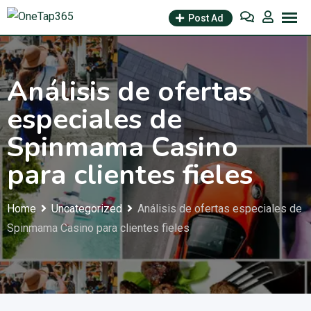
Post Ad
Análisis de ofertas
especiales de
Spinmama Casino
para clientes fieles
Home
Uncategorized
Análisis de ofertas especiales de
Spinmama Casino para clientes fieles