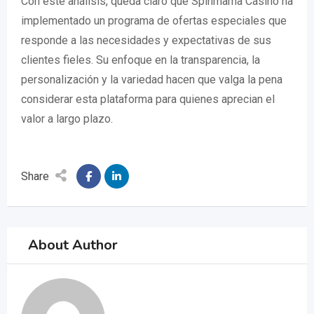
Con este análisis, queda claro que Spinmama Casino ha
implementado un programa de ofertas especiales que
responde a las necesidades y expectativas de sus
clientes fieles. Su enfoque en la transparencia, la
personalización y la variedad hacen que valga la pena
considerar esta plataforma para quienes aprecian el
valor a largo plazo.
Share
About Author