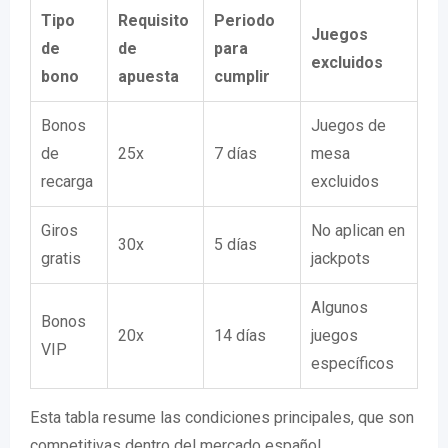
Tipo
Requisito
Periodo
Juegos
de
de
para
excluidos
bono
apuesta
cumplir
Bonos
Juegos de
de
25x
7 días
mesa
recarga
excluidos
Giros
No aplican en
30x
5 días
gratis
jackpots
Algunos
Bonos
20x
14 días
juegos
VIP
específicos
Esta tabla resume las condiciones principales, que son
competitivas dentro del mercado español.