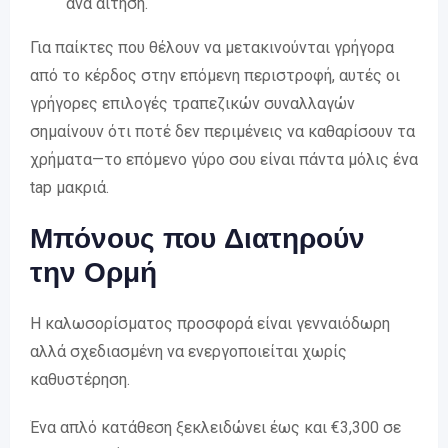
ανά αίτηση.
Για παίκτες που θέλουν να μετακινούνται γρήγορα
από το κέρδος στην επόμενη περιστροφή, αυτές οι
γρήγορες επιλογές τραπεζικών συναλλαγών
σημαίνουν ότι ποτέ δεν περιμένεις να καθαρίσουν τα
χρήματα—το επόμενο γύρο σου είναι πάντα μόλις ένα
tap μακριά.
Μπόνους που Διατηρούν
την Ορμή
Η καλωσορίσματος προσφορά είναι γενναιόδωρη
αλλά σχεδιασμένη να ενεργοποιείται χωρίς
καθυστέρηση.
Ένα απλό κατάθεση ξεκλειδώνει έως και €3,300 σε