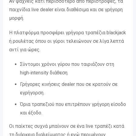
Αν ψάχνεις κάτι περισσότερο από περιστροφές, τα
παιχνίδια live dealer είναι διαθέσιμα και σε γρήγορη
μορφή.
Η πλατφόρμα προσφέρει γρήγορα τραπέζια blackjack
ή ρουλέτας όπου οι γύροι τελειώνουν σε λίγα λεπτά
αντί για ώρες.
Σύντομοι χρόνοι γύρου που ταιριάζουν στη
high‑intensity διάθεση.
Γρήγορες κινήσεις dealer που σε κρατούν σε
εγρήγορση.
Όρια τραπεζιού που επιτρέπουν γρήγορη είσοδο
και έξοδο.
Οι παίκτες συχνά μπαίνουν σε ένα live τραπέζι κατά
τη διάρκεια διαλείμματος ή ενώ περιμένουν