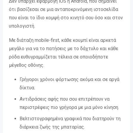
Δεν υπάρχει εφαρμογή iOS ή Android, που σημαίνει
ότι βασίζεσαι σε μια ανταποκρινόμενη ιστοσελίδα
που είναι το ίδιο κομψή στο κινητό σου όσο και στον
υπολογιστή.
Με διάταξη mobile-first, κάθε κουμπί είναι αρκετά
μεγάλο για να το πατήσεις με το δάχτυλο και κάθε
ρόδα ευθυγραμμίζεται τέλεια σε οποιοδήποτε
μέγεθος οθόνης.
Γρήγοροι χρόνοι φόρτωσης ακόμα και σε αργά
δίκτυα.
Αντιδράσεις αφής που σου επιτρέπουν να
περιστρέφεις πιο γρήγορα με μια μόνο κίνηση.
Βελτιστογραφημένα γραφικά που διατηρούν τη
διάρκεια ζωής της μπαταρίας.