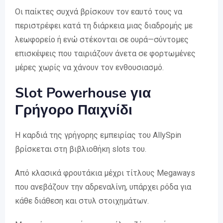
Οι παίκτες συχνά βρίσκουν τον εαυτό τους να
περιστρέφει κατά τη διάρκεια μιας διαδρομής με
λεωφορείο ή ενώ στέκονται σε ουρά—σύντομες
επισκέψεις που ταιριάζουν άνετα σε φορτωμένες
μέρες χωρίς να χάνουν τον ενθουσιασμό.
Slot Powerhouse για
Γρήγορο Παιχνίδι
Η καρδιά της γρήγορης εμπειρίας του AllySpin
βρίσκεται στη βιβλιοθήκη slots του.
Από κλασικά φρουτάκια μέχρι τίτλους Megaways
που ανεβάζουν την αδρεναλίνη, υπάρχει ρόδα για
κάθε διάθεση και στυλ στοιχημάτων.