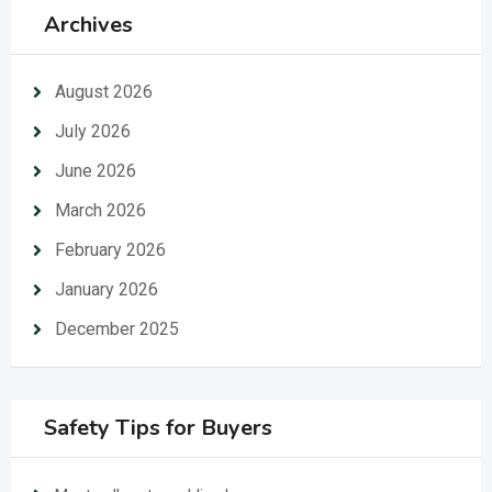
Archives
August 2026
July 2026
June 2026
March 2026
February 2026
January 2026
December 2025
Safety Tips for Buyers