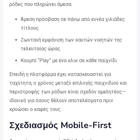
ρόδες που πληρώνει άμεσα.
Άμεση πρόσβαση σε πάνω από εννέα χιλιάδες
τίτλους.
Ζωντανή εμφάνιση των καυτών νικητών της
τελευταίας ώρας.
Κουμπί “Play” με ένα κλικ σε κάθε παιχνίδι.
Επειδή η πλατφόρμα έχει κατασκευαστεί για
ταχύτητα, ο χρόνος μεταξύ επιλογής παιχνιδιού και
περιστροφής των ρόδων είναι σχεδόν αμελητέος—
ιδανικό για όσους θέλουν αποτελέσματα πριν
κρυώσει ο καφές τους.
Σχεδιασμός Mobile-First