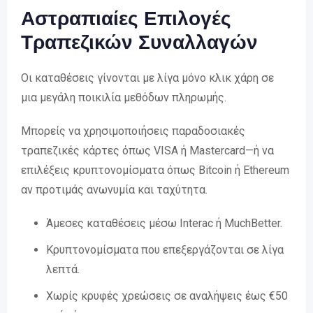
Αστραπιαίες Επιλογές
Τραπεζικών Συναλλαγών
Οι καταθέσεις γίνονται με λίγα μόνο κλικ χάρη σε
μια μεγάλη ποικιλία μεθόδων πληρωμής.
Μπορείς να χρησιμοποιήσεις παραδοσιακές
τραπεζικές κάρτες όπως VISA ή Mastercard—ή να
επιλέξεις κρυπτονομίσματα όπως Bitcoin ή Ethereum
αν προτιμάς ανωνυμία και ταχύτητα.
Άμεσες καταθέσεις μέσω Interac ή MuchBetter.
Κρυπτονομίσματα που επεξεργάζονται σε λίγα
λεπτά.
Χωρίς κρυφές χρεώσεις σε αναλήψεις έως €50