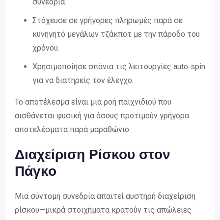
συνεδρία.
Στόχευσε σε γρήγορες πληρωμές παρά σε
κυνηγητό μεγάλων τζάκποτ με την πάροδο του
χρόνου.
Χρησιμοποίησε σπάνια τις λειτουργίες auto‑spin
για να διατηρείς τον έλεγχο.
Το αποτέλεσμα είναι μια ροή παιχνιδιού που
αισθάνεται φυσική για όσους προτιμούν γρήγορα
αποτελέσματα παρά μαραθώνιο.
Διαχείριση Ρίσκου στον
Πάγκο
Μια σύντομη συνεδρία απαιτεί αυστηρή διαχείριση
ρίσκου—μικρά στοιχήματα κρατούν τις απώλειες