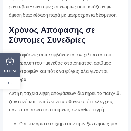
ραντεβού—σύντομες συνεδρίες που μοιάζουν με
άμεση διασκέδαση παρά με μακροχρόνια δέσμευση.
Χρόνος Απόφασης σε
Σύντομες Συνεδρίες
Οι αποφάσεις σου λαμβάνονται σε χιλιοστά του
δευτερολέπτου—μέγεθος στοιχήματος, αριθμός
περιστροφών και πότε να φύγεις όλα γίνονται
ITEM
0
γρήγορα.
£0
Αυτή η ταχεία λήψη αποφάσεων διατηρεί το παιχνίδι
ζωντανό και σε κάνει να αισθάνεσαι ότι ελέγχεις
πάντα το ρίσκο που παίρνεις σε κάθε στιγμή.
Ορίστε όρια στοιχημάτων πριν ξεκινήσεις μια