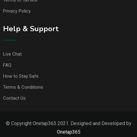
Terms of Service
Privacy Policy
Help & Support
Live Chat
FAQ
How to Stay Safe
Terms & Conditions
Contact Us
© Copyright Onetap365 2021. Designed and Developed by
Onetap365