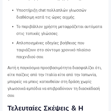
Υποστήριξη chat πολλαπλών γλωσσών
διαθέσιμη κατά τις ώρες αιχμής.
Το περιβάλλον χρήστη μεταφράζεται αυτόματα
στις τοπικές γλώσσες.
Απλοποιημένες οδηγίες βοήθειας που
ταιριάζουν στο σύντομο χρονικό πλαίσιο
παιχνιδιού σου.
Αυτή η παγκόσμια προσβασιμότητα διασφαλίζει ότι,
είτε παίζεις από την Ιταλία είτε από την Ιαπωνία,
μπορείς να μπεις κατευθείαν στη δράση χωρίς
γλωσσικά εμπόδια να επιβραδύνουν τη διασκέδασή
σου.
Τελευταίες Σκέψεις & Η