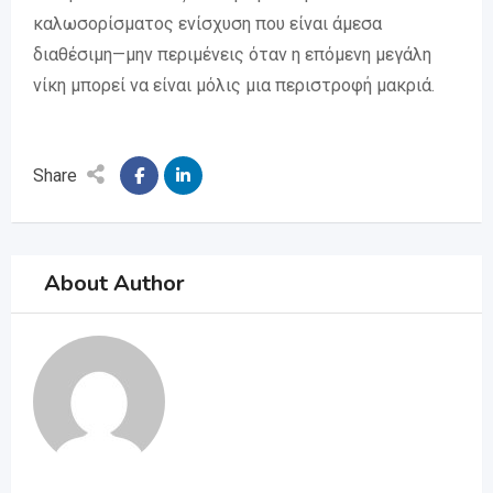
καλωσορίσματος ενίσχυση που είναι άμεσα
διαθέσιμη—μην περιμένεις όταν η επόμενη μεγάλη
νίκη μπορεί να είναι μόλις μια περιστροφή μακριά.
Share
About Author