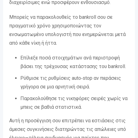
διαχειρίσιμες ενώ προσφέρουν ενθουσιασμό.
Μπορείς να παρακολουθείς το bankroll σου σε
πραγματικό χρόνο χρησιμοποιώντας τον
ενσωματωμένο υπολογιστή που ενημερώνεται μετά
από κάθε νίκη ή ήττα.
Επίλεξε ποσά στοιχημάτων ανά περιστροφή
βάσει της τρέχουσας κατάστασης του bankroll.
Ρύθμισε τις ρυθμίσεις auto‑stop αν περάσεις
γρήγορα σε μια αρνητική σειρά.
Παρακολούθησε τις νικηφόρες σειρές χωρίς να
μπεις σε βαθιά στατιστικά.
Αυτή η προσέγγιση σου επιτρέπει να εστιάσεις στις
άμεσες συγκινήσεις διατηρώντας τις απώλειες υπό
έλεγχο—τέλεια συνδυασμός για παίκτες που