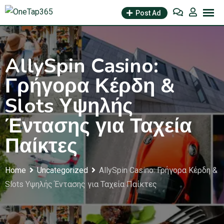
Post Ad
AllySpin Casino:
Γρήγορα Κέρδη &
Slots Υψηλής
Έντασης για Ταχεία
Παίκτες
Home
Uncategorized
AllySpin Casino: Γρήγορα Κέρδη &
Slots Υψηλής Έντασης για Ταχεία Παίκτες